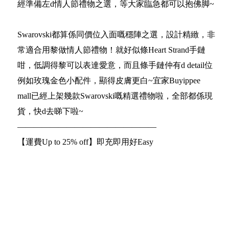
經準備左d情人節禮物之選，等大家臨急都可以抱佛脚~
Swarovski都算係同價位入面嘅穩陣之選，設計精緻，非
常適合用黎做情人節禮物！就好似條Heart Strand手鏈
咁，低調得黎可以表達愛意，而且條手鏈仲有d detail位
例如玫瑰金色小配件，顯得皮膚更白~宜家Buyippee
mall已經上架幾款Swarovski嘅精選禮物啦，全部都係現
貨，快d去睇下啦~
—————————————————
【運費Up to 25% off】即充即用好Easy
▪️ 立即充值 |
https://bit.ly/bDollar
【美國】【日本】實重計算收費慳更多
▪️ 查看細則 |
http://bit.ly/2vSzFxn