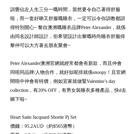
訓覺佔左人生三分一嘅時間，當然要令自己著得舒服
啦，而一套好睇又舒服嘅睡衣，一定可以令你訓教都訓
得特別開心~ 黎自澳洲嘅睡衣品牌Peter Alexander，就係
由同名設計師設計，佢希望設計出黎嘅時尚睡衣舒服得
黎仲可以大方著去朋友聚會~
Peter Alexander澳洲官網就經常都會有新款，而且仲會
同唔同品牌/人物合作，就好似呢排就係snoopy！且官網
間唔中仲會有特價，例如宜家就做緊Valentine’s day
collection，有20% OFF，有男女裝睡衣多種產品，快d去
睇下啦~
Heart Satin Jacquard Shortie Pj Set
價錢：95.2AUD（約$565港幣）