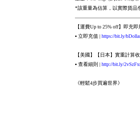
*該重量為估算，以實際貨品
—————————————
【運費Up to 25% off】即充即
▪️ 立即充值 |
https://bit.ly/bDolla
【美國】【日本】實重計算收
▪️ 查看細則 |
http://bit.ly/2vSzFx
《輕鬆4步買遍世界》
▪️ 網購下訂單填寫Buyippee
▪️ 到Buyippee網站填寫訂單資
▪️ 等待貨品以速遞由海外送至
▪️ 選擇取貨方式及支付運費
▪️ Buyippee 代購 代運 集