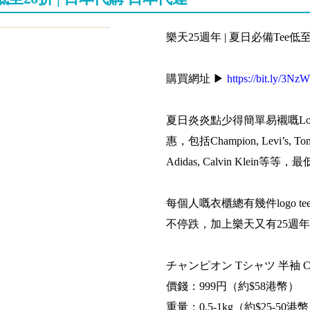
樂天25週年 | 夏日必備Tee低
購買網址 ▶
https://bit.ly/3N
夏日炎炎點少得簡單易襯嘅Log
惠，包括Champion, Levi’s, Tommy 
Adidas, Calvin Klein
每個人嘅衣櫃總有幾件logo
不停跌，加上樂天又有25週年Su
チャンピオン Tシャツ 半袖 CH
價錢：999円（約$58港幣）
重量：0.5-1kg（約$25-50港