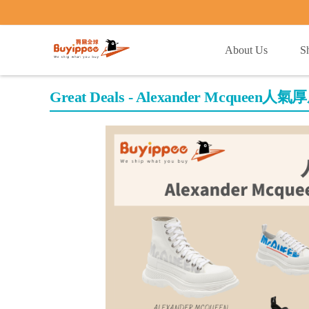
buyippee
About Us
S
Great Deals - Alexander Mcquee