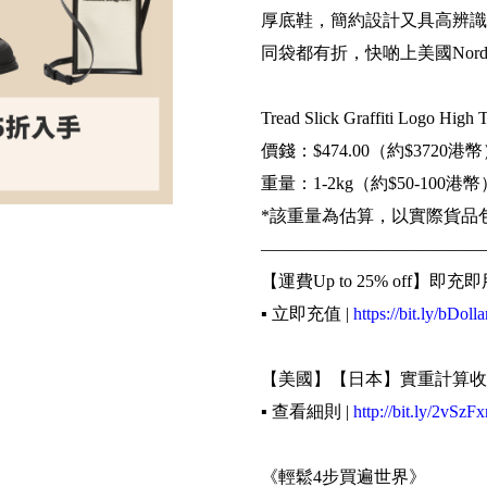
厚底鞋，簡約設計又具高辨識
同袋都有折，快啲上美國Nords
Tread Slick Graffiti Logo High 
價錢：$474.00（約$3720港
重量：1-2kg（約$50-100港幣
*該重量為估算，以實際貨品
—————————————
【運費Up to 25% off】即充即
▪️ 立即充值 |
https://bit.ly/bDolla
【美國】【日本】實重計算收
▪️ 查看細則 |
http://bit.ly/2vSzFx
《輕鬆4步買遍世界》