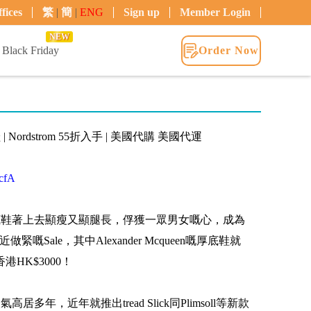
fices
繁
|
簡
|
ENG
Sign up
Member Login
NEW
Black Friday
Order Now
鞋 | Nordstrom 55折入手 | 美國代購 美國代運
UcfA
n標誌性厚底鞋著上去顯瘦又顯腿長，俘獲一眾男女嘅心，成為
最近做緊嘅Sale，其中Alexander Mcqueen嘅厚底鞋就
HK$3000！
鞋人氣高居多年，近年就推出tread Slick同Plimsoll等新款