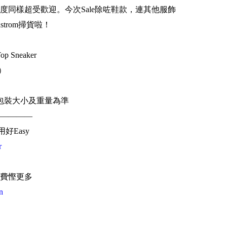
度同樣超受歡迎。今次Sale除咗鞋款，連其他服飾
trom掃貨啦！
Top Sneaker
幣）
）
包裝大小及重量為準
————
用好Easy
r
費慳更多
n