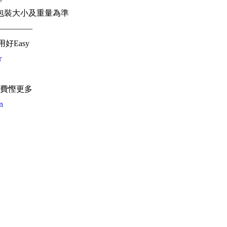
包裝大小及重量為準
————
用好Easy
r
費慳更多
n
海外地址
料
香港
，輕鬆取件
運 轉運 代購網 買加易