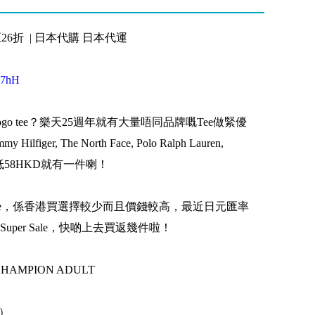
至26折 | 日本代購 日本代運
zW7hH
o tee？樂天25週年就有大量唔同品牌嘅Tee做緊優
Hilfiger, The North Face, Polo Ralph Lauren,
等等，最低58HKD就有一件喇！
 tee，係香港買選擇較少而且價錢較高，最近日元匯率
per Sale，快啲上去買返幾件啦！
AMPION ADULT
幣）