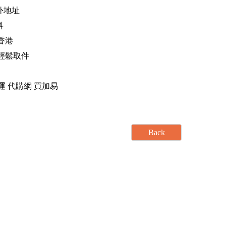
海外地址
料
香港
，輕鬆取件
運 轉運 代購網 買加易