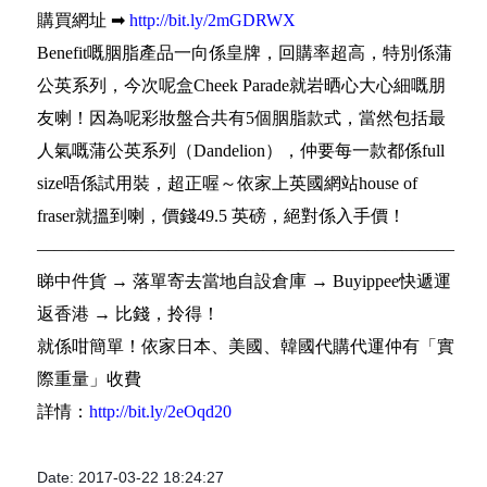
購買網址 ➡
http://bit.ly/2mGDRWX
Benefit嘅胭脂產品一向係皇牌，回購率超高，特別係蒲
公英系列，今次呢盒Cheek Parade就岩晒心大心細嘅朋
友喇！因為呢彩妝盤合共有5個胭脂款式，當然包括最
人氣嘅蒲公英系列（Dandelion），仲要每一款都係full
size唔係試用裝，超正喔～依家上英國網站house of
fraser就搵到喇，價錢49.5 英磅，絕對係入手價！
————————————————————————
睇中件貨 → 落單寄去當地自設倉庫 → Buyippee快遞運
返香港 → 比錢，拎得！
就係咁簡單！依家日本、美國、韓國代購代運仲有「實
際重量」收費
詳情：
http://bit.ly/2eOqd20
Date: 2017-03-22 18:24:27