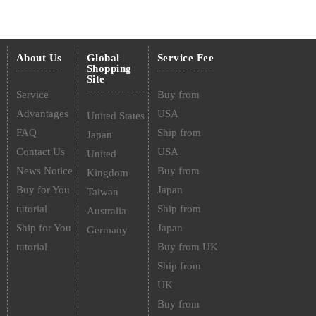
About Us
Global
Service Fee
Shopping
Site
Service
Buy from
Advantages
USA
United States
FAQ
Ship from
Japan
Contact Us
USA
United
News Notice
Buy from
Kingdom
Buy for You
Japan
Taiwan
tutorial
Ship from
Australia
Ship for You
Japan
Germany
tutorial
Buy from UK
Ship from
UK
Buy from