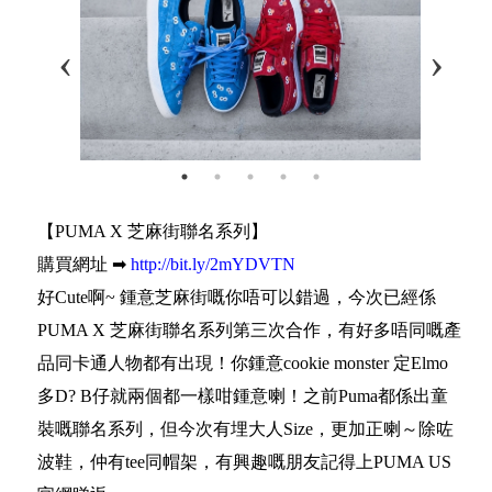
【PUMA X 芝麻街聯名系列】
購買網址 ➡
http://bit.ly/2mYDVTN
好Cute啊~ 鍾意芝麻街嘅你唔可以錯過，今次已經係
PUMA X 芝麻街聯名系列第三次合作，有好多唔同嘅產
品同卡通人物都有出現！你鍾意cookie monster 定Elmo
多D? B仔就兩個都一樣咁鍾意喇！之前Puma都係出童
裝嘅聯名系列，但今次有埋大人Size，更加正喇～除咗
波鞋，仲有tee同帽架，有興趣嘅朋友記得上PUMA US