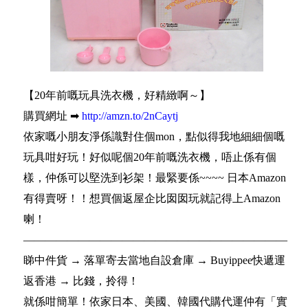
【20年前嘅玩具洗衣機，好精緻啊～】
購買網址 ➡
http://amzn.to/2nCaytj
依家嘅小朋友淨係識對住個mon，點似得我地細細個嘅
玩具咁好玩！好似呢個20年前嘅洗衣機，唔止係有個
樣，仲係可以堅洗到衫架！最緊要係~~~~ 日本Amazon
有得賣呀！！想買個返屋企比囡囡玩就記得上Amazon
喇！
————————————————————————
睇中件貨 → 落單寄去當地自設倉庫 → Buyippee快遞運
返香港 → 比錢，拎得！
就係咁簡單！依家日本、美國、韓國代購代運仲有「實