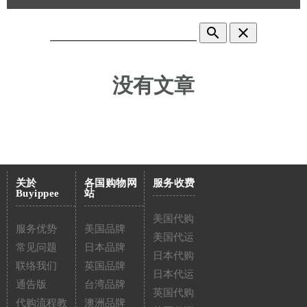
search
clear
没有文章
关於
各国购物网
服务收费
Buyippee
站
美国代购
服务优势
美国品牌
美国代运
常见问题
日本品牌
日本代购
联络我们
英国品牌
日本代运
通告版
台湾品牌
英国代购
代购流程教
澳洲品牌