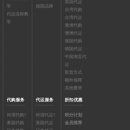
英国代运
学
德国品牌
台湾代购
代运流程教
台湾代运
学
澳洲代购
澳洲代运
德国代购
德国代运
中国淘宝代
运
取货方式
额外保障
其他费用
代购服务
代运服务
折扣优惠
何谓代购?
何谓代运?
积分计划
美国代购
美国代运
会员推荐