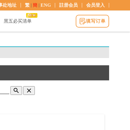
事处地址
繁
|
簡
|
ENG
註册会员
会员登入
NEW
黑五必买清单
填写订单
search
clear