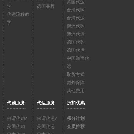
英国代运
学
德国品牌
台湾代购
代运流程教
台湾代运
学
澳洲代购
澳洲代运
德国代购
德国代运
中国淘宝代
运
取货方式
额外保障
其他费用
代购服务
代运服务
折扣优惠
何谓代购?
何谓代运?
积分计划
美国代购
美国代运
会员推荐