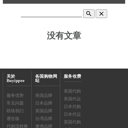
search
clear
没有文章
关於
各国购物网
服务收费
Buyippee
站
美国代购
服务优势
美国品牌
美国代运
常见问题
日本品牌
日本代购
联络我们
英国品牌
日本代运
通告版
台湾品牌
英国代购
代购流程教
澳洲品牌