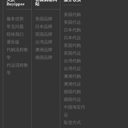
Buyippee
站
美国代购
服务优势
美国品牌
美国代运
常见问题
日本品牌
日本代购
联络我们
英国品牌
日本代运
通告版
台湾品牌
英国代购
代购流程教
澳洲品牌
英国代运
学
德国品牌
台湾代购
代运流程教
台湾代运
学
澳洲代购
澳洲代运
德国代购
德国代运
中国淘宝代
运
取货方式