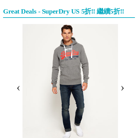
Great Deals - SuperDry US 5折!! 繼續5折!!