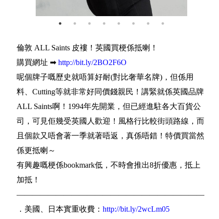
倫敦 ALL Saints 皮褸！英國買梗係抵喇！
購買網址 ➡
http://bit.ly/2BO2F6O
呢個牌子嘅歷史就唔算好耐(對比奢華名牌)，但係用
料、Cutting等就非常好同價錢親民！講緊就係英國品牌
ALL Saints啊！1994年先開業，但已經進駐各大百貨公
司，可見佢幾受英國人歡迎！風格行比較街頭路線，而
且個款又唔會著一季就著唔返，真係唔錯！特價買當然
係更抵喇～
有興趣嘅梗係bookmark低，不時會推出8折優惠，抵上
加抵！
————————————————————————
．美國、日本實重收費：
http://bit.ly/2wcLm05