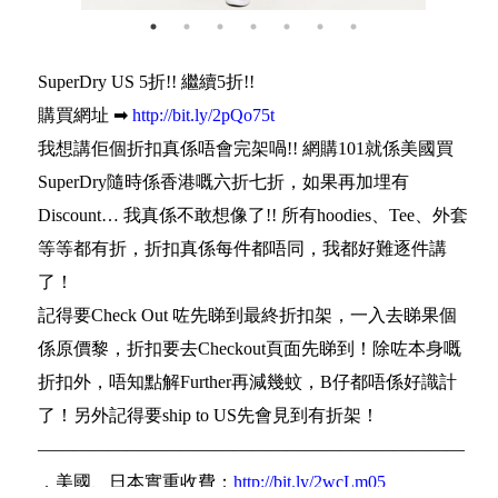
SuperDry US 5折!! 繼續5折!!
購買網址 ➡
http://bit.ly/2pQo75t
我想講佢個折扣真係唔會完架喎!! 網購101就係美國買
SuperDry隨時係香港嘅六折七折，如果再加埋有
Discount… 我真係不敢想像了!! 所有hoodies、Tee、外套
等等都有折，折扣真係每件都唔同，我都好難逐件講
了！
記得要Check Out 咗先睇到最終折扣架，一入去睇果個
係原價黎，折扣要去Checkout頁面先睇到！除咗本身嘅
折扣外，唔知點解Further再減幾蚊，B仔都唔係好識計
了！另外記得要ship to US先會見到有折架！
————————————————————————
．美國、日本實重收費：
http://bit.ly/2wcLm05