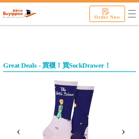
buyippee
Order Now
Great Deals - 買襪！買SockDrawer！