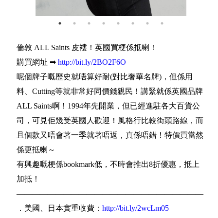
倫敦 ALL Saints 皮褸！英國買梗係抵喇！
購買網址 ➡
http://bit.ly/2BO2F6O
呢個牌子嘅歷史就唔算好耐(對比奢華名牌)，但係用
料、Cutting等就非常好同價錢親民！講緊就係英國品牌
ALL Saints啊！1994年先開業，但已經進駐各大百貨公
司，可見佢幾受英國人歡迎！風格行比較街頭路線，而
且個款又唔會著一季就著唔返，真係唔錯！特價買當然
係更抵喇～
有興趣嘅梗係bookmark低，不時會推出8折優惠，抵上
加抵！
————————————————————————
．美國、日本實重收費：
http://bit.ly/2wcLm05