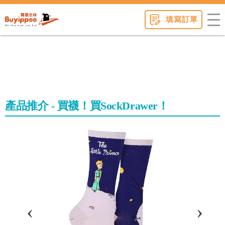
buyippee
填寫訂單
產品推介 - 買襪！買SockDrawer！