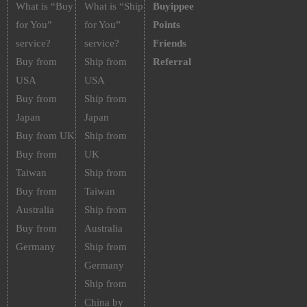
What is “Buy
What is “Ship
Buyippee
for You”
for You”
Points
service?
service?
Friends
Buy from
Ship from
Referral
USA
USA
Buy from
Ship from
Japan
Japan
Buy from UK
Ship from
Buy from
UK
Taiwan
Ship from
Buy from
Taiwan
Australia
Ship from
Buy from
Australia
Germany
Ship from
Germany
Ship from
China by