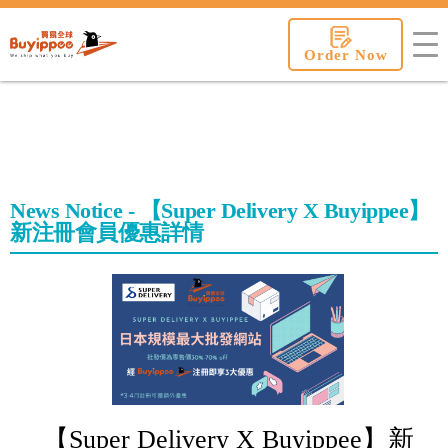
buyippee
Order Now
News Notice - 【Super Delivery X Buyippee】
新注冊會員優惠詳情
【Super Delivery X Buyippee】新