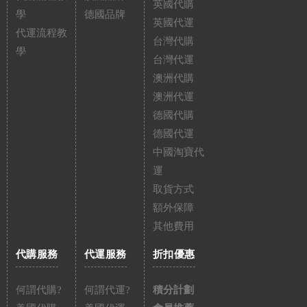
英國代購
學
德國品牌
英國代運
代運流程教
台灣代購
學
台灣代運
澳洲代購
澳洲代運
德國代購
德國代運
中國淘寶代
運
取貨方式
額外保障
其他費用
代購服務
代運服務
折扣優惠
何謂代購?
何謂代運?
積分計劃