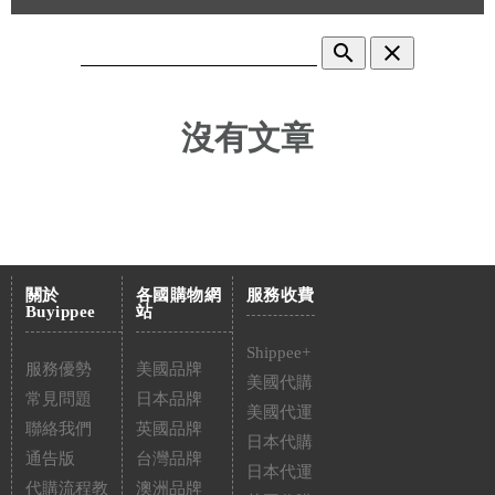
search
clear
沒有文章
關於
各國購物網
服務收費
Buyippee
站
Shippee+
服務優勢
美國品牌
美國代購
常見問題
日本品牌
美國代運
聯絡我們
英國品牌
日本代購
通告版
台灣品牌
日本代運
代購流程教
澳洲品牌