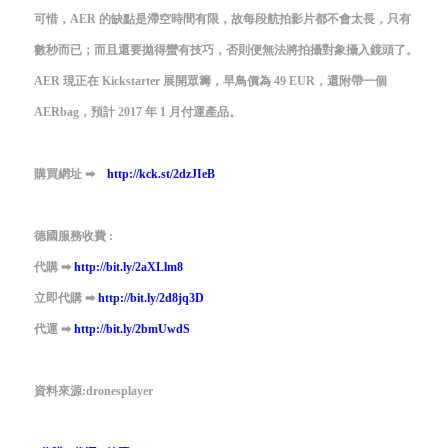
可惜，AER 的缺點是滯空時間有限，故每段航拍影片都不會太長，只有
數秒而已；而且還要拋得蠻有技巧，否則便無法將拍攝對象攝入鏡頭了。
AER 現正在 Kickstarter 展開眾籌，早鳥價為 49 EUR，還附帶一個
AERbag，預計 2017 年 1 月付運產品。
購買網址
➡
http://kck.st/2dzJIeB
德國服務收費 :
代購
➡
http://bit.ly/2aXLlm8
立即代購
➡
http://bit.ly/2d8jq3D
代運
➡
http://bit.ly/2bmUwdS
資料來源:dronesplayer