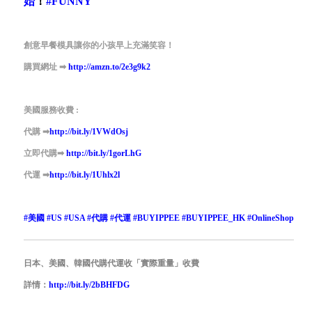
始
！
#
FUNNY
創意早餐模具讓你的小孩早上充滿笑容！
購買網址
➡
http://amzn.to/2e3g9k2
美國服務收費 :
代購
➡
http://bit.ly/1VWdOsj
立即代購
➡
http://bit.ly/1gorLhG
代運
➡
http://bit.ly/1Uhlx2l
#
美國
#
US
#
USA
#
代購
#
代運
#
BUYIPPEE
#
BUYIPPEE_HK
#
OnlineShop
日本、美國、韓國代購代運收「實際重量」收費
詳情：
http://bit.ly/2bBHFDG