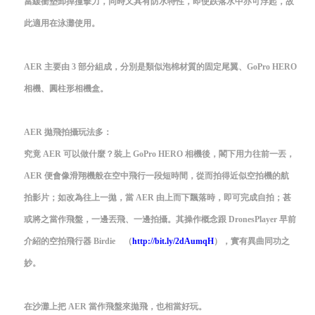
當緩衝墊卸掉撞擊力，同時又具有防水特性，即使跌落水中亦可浮起，故
此適用在泳灘使用。
AER 主要由 3 部分組成，分別是類似泡棉材質的固定尾翼、GoPro HERO
相機、圓柱形相機盒。
AER 拋飛拍攝玩法多：
究竟 AER 可以做什麼？裝上 GoPro HERO 相機後，閣下用力往前一丟，
AER 便會像滑翔機般在空中飛行一段短時間，從而拍得近似空拍機的航
拍影片；如改為往上一拋，當 AER 由上而下飄落時，即可完成自拍；甚
或將之當作飛盤，一邊丟飛、一邊拍攝。其操作概念跟 DronesPlayer 早前
介紹的空拍飛行器 Birdie （
http://bit.ly/2dAumqH
），實有異曲同功之
妙。
在沙灘上把 AER 當作飛盤來拋飛，也相當好玩。