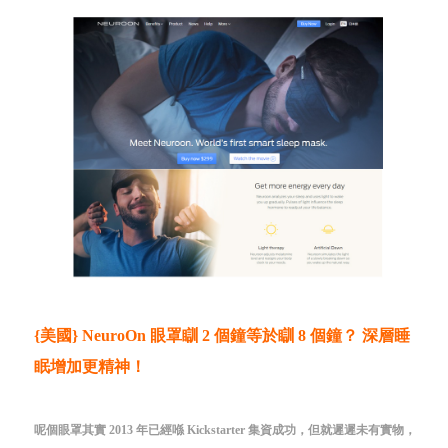
{美國} NeuroOn 眼罩瞓 2 個鐘等於瞓 8 個鐘？ 深層睡
眠增加更精神！
呢個眼罩其實 2013 年已經喺 Kickstarter 集資成功，但就遲遲未有實物，