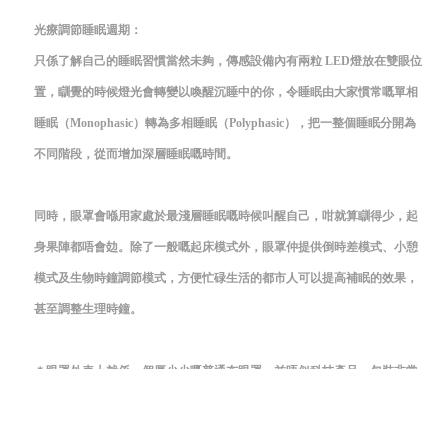
光療調節睡眠週期：
只係了解自己的睡眠習慣當然未夠，傳感設備內有兩粒 LED燈放在雙眼位
置，瞓覺的時候燈光會轉變以喚醒沉睡中的你，令睡眠由大家慣常嘅單相
睡眠（Monophasic）轉為多相睡眠（Polyphasic），把一整個睡眠分開為
不同階段，從而增加深層睡眠嘅時間。
同時，眼罩會喺用家處於最淺層睡眠嘅時候叫醒自己，咁就算瞓得少，起
身果陣都唔會攰。除了一般嘅起床模式外，眼罩仲提供倒時差模式、小憩
模式及生物時鐘調節模式，方便忙碌生活的都市人可以提高補眠的效果，
甚至調整生理時鐘。
＊眼罩外表上就係一個厚少少嘅普通布眼罩，並唔似科技產品，包裝非常
簡單，只係用卡紙盒裝住眼罩同 USB線。