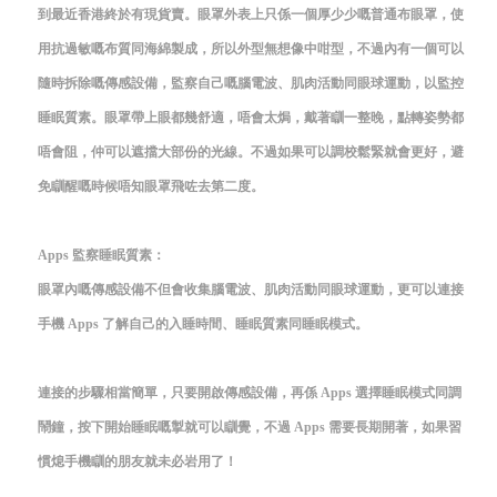
到最近香港終於有現貨賣。眼罩外表上只係一個厚少少嘅普通布眼罩，使
用抗過敏嘅布質同海綿製成，所以外型無想像中咁型，不過內有一個可以
隨時拆除嘅傳感設備，監察自己嘅腦電波、肌肉活動同眼球運動，以監控
睡眠質素。眼罩帶上眼都幾舒適，唔會太焗，戴著瞓一整晚，點轉姿勢都
唔會阻，仲可以遮擋大部份的光線。不過如果可以調校鬆緊就會更好，避
免瞓醒嘅時候唔知眼罩飛咗去第二度。
Apps 監察睡眠質素：
眼罩內嘅傳感設備不但會收集腦電波、肌肉活動同眼球運動，更可以連接
手機 Apps 了解自己的入睡時間、睡眠質素同睡眠模式。
連接的步驟相當簡單，只要開啟傳感設備，再係 Apps 選擇睡眠模式同調
鬧鐘，按下開始睡眠嘅掣就可以瞓覺，不過 Apps 需要長期開著，如果習
慣熄手機瞓的朋友就未必岩用了！