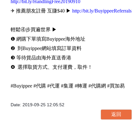
http://bit.ly/HandlingFree20190910
✈ 推薦朋友註冊 互賺$40 ▶
http://bit.ly/BuyippeeReferrals
輕鬆④步買遍世界 ▶
❶ 網購下單填寫Buyippee海外地址
❷ 到Buyippee網站填寫訂單資料
❸ 等待貨品由海外直送香港
❹ 選擇取貨方式、支付運費，取件！
#Buyippee #代購 #代運 #集運 #轉運 #代購網 #買加易
Date: 2019-09-25 12:05:52