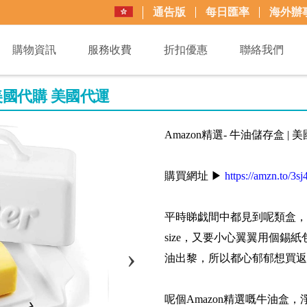
通告版
每日匯率
海外辦
購物資訊
服務收費
折扣優惠
聯絡我們
| 美國代購 美國代運
Amazon精選- 牛油儲存盒 |
購買網址 ▶
https://amzn.to/3
平時睇戯間中都見到呢類盒，
size，又要小心翼翼用個
油出黎，所以都心郁郁想買返
呢個Amazon精選嘅牛油盒