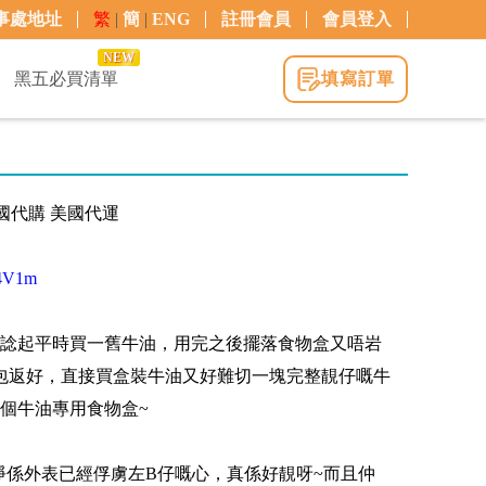
事處地址
繁
|
簡
|
ENG
註冊會員
會員登入
NEW
黑五必買清單
填寫訂單
 美國代購 美國代運
sj4V1m
諗起平時買一舊牛油，用完之後擺落食物盒又唔岩
錫紙包返好，直接買盒裝牛油又好難切一塊完整靚仔嘅牛
個牛油專用食物盒~
，淨係外表已經俘虜左B仔嘅心，真係好靚呀~而且仲