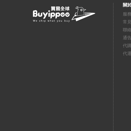
關於
服
常
聯
通
代
代