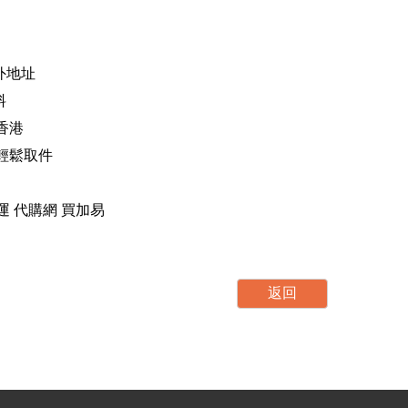
海外地址
料
香港
，輕鬆取件
運 轉運 代購網 買加易