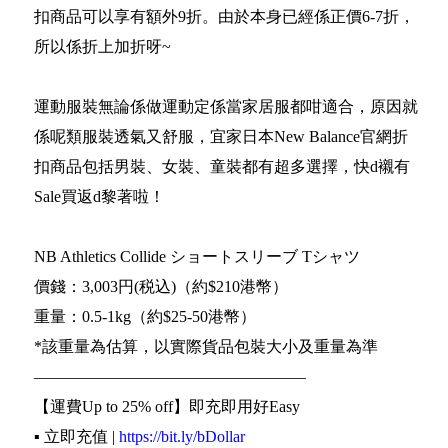
扣商品可以享有額外9折。由於本身已經係正價6-7折，
所以係折上加折呀~
運動服裝無論係做運動定係當家居服都咁適合，原因就
係呢類服裝透氣又舒服，宜家日本New Balance官網折
扣商品包括男裝、女裝、童裝都有超多選擇，快d襯有
Sale買返d黎著啦！
NB Athletics Collide ショートスリーブ Tシャツ
價錢：3,003円(税込)（約$210港幣）
重量：0.5-1kg（約$25-50港幣）
*該重量為估算，以實際貨品包裝大小及重量為準
—————————————————
【運費Up to 25% off】即充即用好Easy
▪️ 立即充值 |
https://bit.ly/bDollar