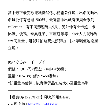
當中最正最受歡迎嘅當然係小精靈公仔啦，出名同唔出
名嘅公仔有超過1500只。最近新推出就有伊貝全系列
collection，有不同形態總共9只，另外仲有比卡超、卡
比獸、傻鴨、奇異種子、車厘龜等等，click入去就睇到
size同重量，咁就唔怕運費失預算啦，快d帶曬佢地返屋
企啦！
ぬいぐるみ イーブイ
價錢：1,815円 (税込)（約$128港幣）
重量：0.5-1kg（約$25-50港幣）
*該重量為估算，以實際貨品包裝大小及重量為準
—————————————————
【運費Up to 25% off】即充即用好Easy
▪️ 立即充值 |
https://bit.ly/bDollar