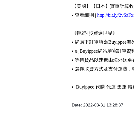
【美國】【日本】實重計算收
▪️ 查看細則 |
http://bit.ly/2vSzFx
《輕鬆4步買遍世界》
▪️ 網購下訂單填寫Buyippee
▪️ 到Buyippee網站填寫訂單資
▪️ 等待貨品以速遞由海外送至
▪️ 選擇取貨方式及支付運費
▪️ Buyippee 代購 代運 集
Date: 2022-03-31 13:28:37