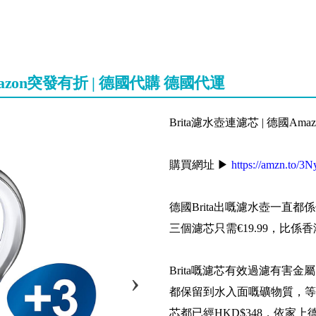
mazon突發有折 | 德國代購 德國代運
Brita濾水壺連濾芯 | 德國Am
購買網址 ▶
https://amzn.to/
德國Brita出嘅濾水壺一直都
三個濾芯只需€19.99，比係
Brita嘅濾芯有效過濾有害金
都保留到水入面嘅礦物質，等
芯都已經HKD$348，依家上