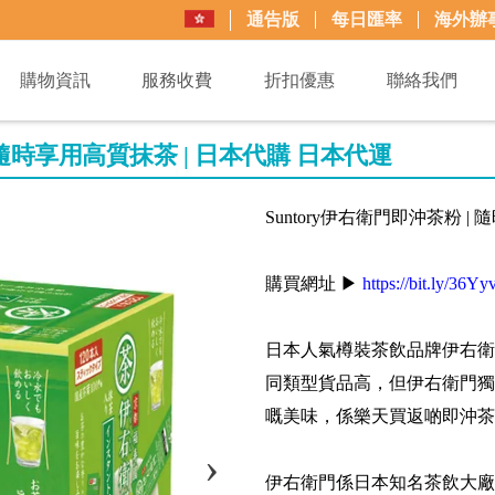
通告版
每日匯率
海外辦
購物資訊
服務收費
折扣優惠
聯絡我們
| 隨時享用高質抹茶 | 日本代購 日本代運
Suntory伊右衛門即沖茶粉 |
購買網址 ▶
https://bit.ly/36Y
日本人氣樽裝茶飲品牌伊右衛
同類型貨品高，但伊右衛門獨
嘅美味，係樂天買返啲即沖茶
伊右衛門係日本知名茶飲大廠