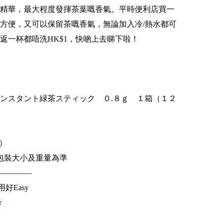
精華，最大程度發揮茶葉嘅香氣。平時便利店買一
既方便，又可以保留茶嘅香氣，無論加入冷/熱水都可
返一杯都唔洗HK$1，快啲上去睇下啦！
ンスタント緑茶スティック ０.８ｇ １箱（１２
）
幣）
包裝大小及重量為準
————
用好Easy
r