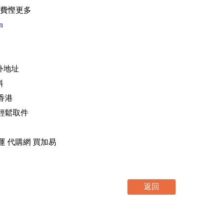
費慳更多
n
海外地址
料
香港
，輕鬆取件
運 轉運 代購網 買加易