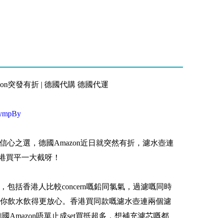
azon突發有折 | 德國代購 德國代運
3NympBy
係信心之選，德國Amazon近日就突然有折，濾水壺連
香港買平一大截呀！
屬，包括香港人比較concern嘅鉛同氯氣，過濾嘅同時
你飲水飲得更放心。香港買同款嘅濾水壺連兩個濾
德國Amazon唔單止成set買抵超多，想補充濾芯嘅都