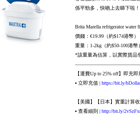
係平勁多，快啲上去睇下啦！
Brita Marella refrigerator water fi
價錢：€19.99（約$174港幣）
重量：1-2kg（約$50-100港幣
*該重量為估算，以實際貨品
—————————————
【運費Up to 25% off】即充即
▪️ 立即充值 |
https://bit.ly/bDolla
【美國】【日本】實重計算收
▪️ 查看細則 |
http://bit.ly/2vSzFx
《輕鬆4步買遍世界》
▪️ 網購下訂單填寫Buyippee