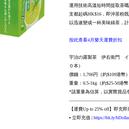
運用技術高溫短時間提取茶嘅
支都起碼HK$16，即沖茶粉
以迅速變成一杯美味綠茶，計
按此查看4月樂天運費折扣
宇治の露製茶 伊右衛門 イ
０本）
價錢：1,706円（約$109港幣
重量：0.5-1kg（約$25-50港
*該重量為估算，以實際貨品
—————————————
【運費Up to 25% off】即充即
▪️ 立即充值 |
https://bit.ly/bDolla