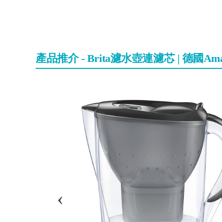
產品推介 - Brita濾水壺連濾芯 | 德國A