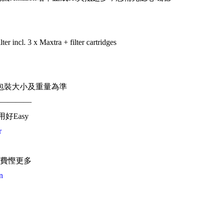
lter incl. 3 x Maxtra + filter cartridges
）
包裝大小及重量為準
————
用好Easy
r
費慳更多
n
海外地址