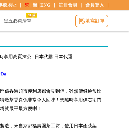
事處地址
繁
|
簡
|
ENG
註冊會員
會員登入
NEW
黑五必買清單
填寫訂單
 隨時享用高質抹茶 | 日本代購 日本代運
yvDa
門係香港超市便利店都會見到佢，雖然價錢通常比
特嘅茶香真係非常令人回味！想隨時享用伊右衛門
粉就最平最方便喇！
製造，來自京都福壽園茶工坊，使用日本產茶葉，