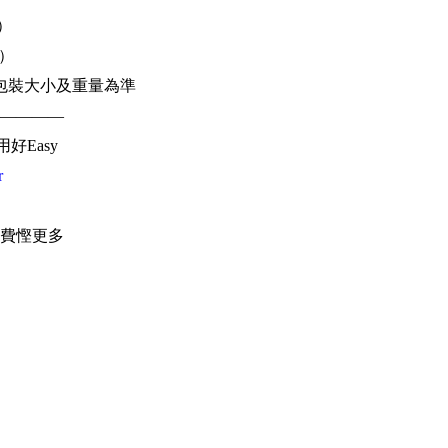
幣）
幣）
包裝大小及重量為準
————
用好Easy
r
費慳更多
n
海外地址
料
香港
，輕鬆取件