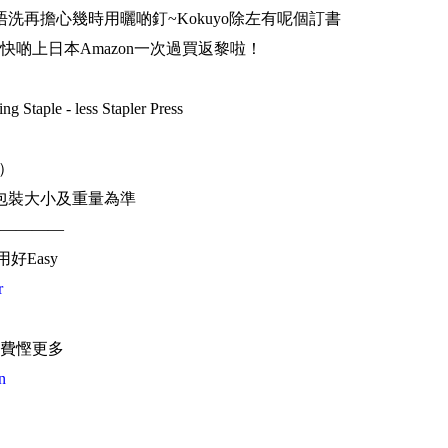
洗再擔心幾時用曬啲釘~Kokuyo除左有呢個訂書
啲上日本Amazon一次過買返黎啦！
g Staple - less Stapler Press
幣）
包裝大小及重量為準
————
用好Easy
r
費慳更多
n