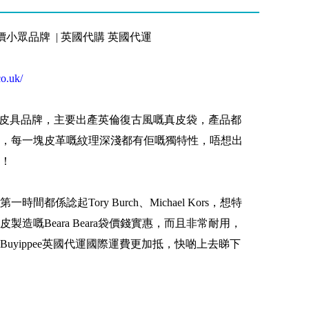
| 中價小眾品牌 | 英國代購 英國代運
co.uk/
自英國嘅皮具品牌，主要出產英倫復古風嘅真皮袋，產品都
，每一塊皮革嘅紋理深淺都有佢嘅獨特性，唔想出
！
都係諗起Tory Burch、Michael Kors，想特
造嘅Beara Beara袋價錢實惠，而且非常耐用，
uyippee英國代運國際運費更加抵，快啲上去睇下