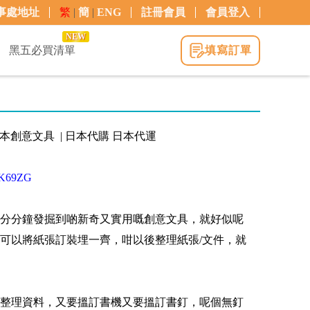
事處地址
繁
|
簡
|
ENG
註冊會員
會員登入
NEW
黑五必買清單
填寫訂單
 日本創意文具 | 日本代購 日本代運
3DK69ZG
分分鐘發掘到啲新奇又實用嘅創意文具，就好似呢
可以將紙張訂裝埋一齊，咁以後整理紙張/文件，就
整理資料，又要搵訂書機又要搵訂書釘，呢個無釘