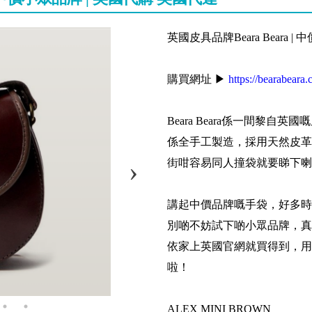
英國皮具品牌Beara Beara 
購買網址 ▶
https://bearabeara.
Beara Beara係一間黎
係全手工製造，採用天然皮革
街咁容易同人撞袋就要睇下喇
講起中價品牌嘅手袋，好多時第一時間
別啲不妨試下啲小眾品牌，真皮製
依家上英國官網就買得到，用B
啦！
ALEX MINI BROWN