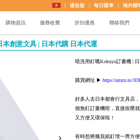
通告版
每日匯率
海外辦
購物資訊
服務收費
折扣優惠
聯絡我們
 日本創意文具 | 日本代購 日本代運
唔洗用釘嘅Kokuyo訂書機 |
購買網址 ▶
https://amzn.to/
好多人去日本都會行文具店，
個無釘訂書機咁，直接按壓就
又方便又環保啦！
有時想將幾頁紙釘埋一齊方便