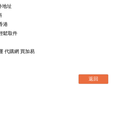
海外地址
料
香港
，輕鬆取件
運 轉運 代購網 買加易