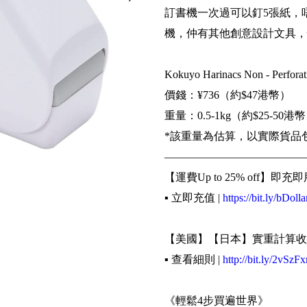
訂書機一次過可以釘5張紙，唔
機，仲有其他創意設計文具，快
Kokuyo Harinacs Non - Perforatin
價錢：¥736（約$47港幣）
重量：0.5-1kg（約$25-50港
*該重量為估算，以實際貨品
—————————————
【運費Up to 25% off】即充即
▪️ 立即充值 |
https://bit.ly/bDolla
【美國】【日本】實重計算收
▪️ 查看細則 |
http://bit.ly/2vSzFx
《輕鬆4步買遍世界》