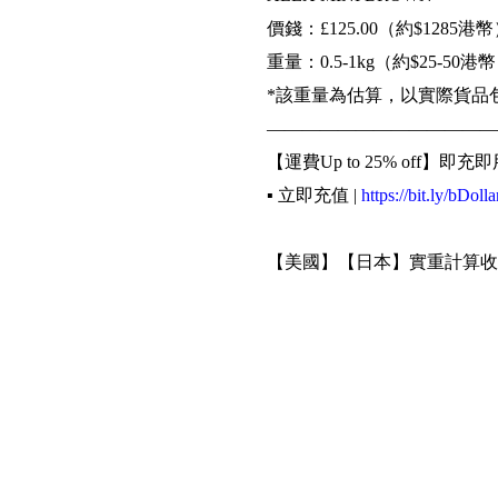
價錢：£125.00（約$1285港
重量：0.5-1kg（約$25-50港
*該重量為估算，以實際貨品
—————————————
【運費Up to 25% off】即充即
▪️ 立即充值 |
https://bit.ly/bDolla
【美國】【日本】實重計算收
▪️ 查看細則 |
http://bit.ly/2vSzFx
《輕鬆4步買遍世界》
▪️ 網購下訂單填寫Buyippee
▪️ 到Buyippee網站填寫訂單資
▪️ 等待貨品以速遞由海外送至
▪️ 選擇取貨方式及支付運費