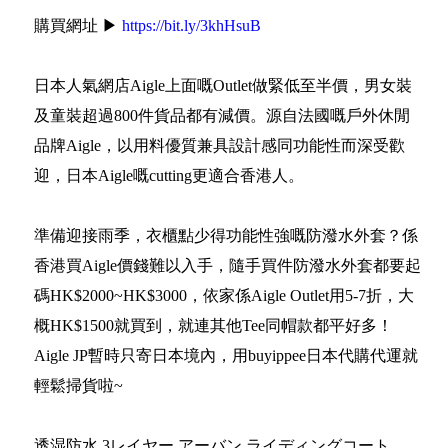
購買網址 ▶
https://bit.ly/3khHsuB
日本人氣網店Aigle上面嘅Outlet做緊低至半價，男女裝
及童裝超過800件貨品都有減價。源自法國嘅戶外休閒
品牌Aigle，以用料優質兼具設計感同功能性而深受歡
迎，日本Aigle嘅cutting更適合香港人。
準備迎接雨季，衣櫃點少得功能性強嘅防潑水外套？係
香港買Aigle價錢難以入手，隨手買件防潑水外套都要起
碼HK$2000~HK$3000，依家係Aigle Outlet用5-7折，大
概HK$1500就買到，就連其他Tee同帽款都平好多！
Aigle JP暫時只寄日本境內，用buyippee日本代購代運就
輕鬆掃貨啦~
透湿防水 3レイヤー アーバン ライディングコート