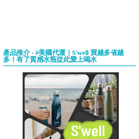
產品推介 - #美國代運｜S'well 買越多省越
多！有了質感水瓶從此愛上喝水