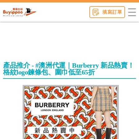
buyippee
填寫訂單
產品推介 - #澳洲代運｜Burberry 新品熱賣！
格紋logo鍊條包、圍巾低至65折