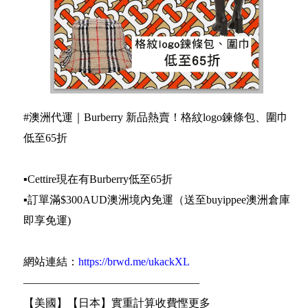
#澳洲代運｜Burberry 新品熱賣！格紋logo鍊條包、圍巾
低至65折
▪️Cettire現在有Burberry低至65折
▪️訂單滿$300AUD澳洲境內免運（送至buyippee澳洲倉庫
即享免運)
網站連結：
https://brwd.me/ukackXL
————————————————
【美國】【日本】實重計算收費慳更多