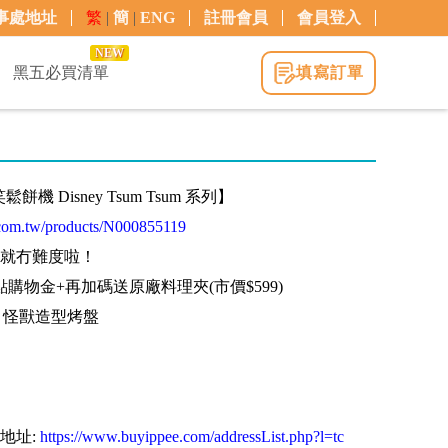
事處地址
繁
|
簡
|
ENG
註冊會員
會員登入
NEW
黑五必買清單
填寫訂單
鬆餅機 Disney Tsum Tsum 系列】
com.tw/products/N000855119
就冇難度啦！
點購物金+再加碼送原廠料理夾(市價$599)
、怪獸造型烤盤
地址:
https://www.buyippee.com/addressList.php?l=tc