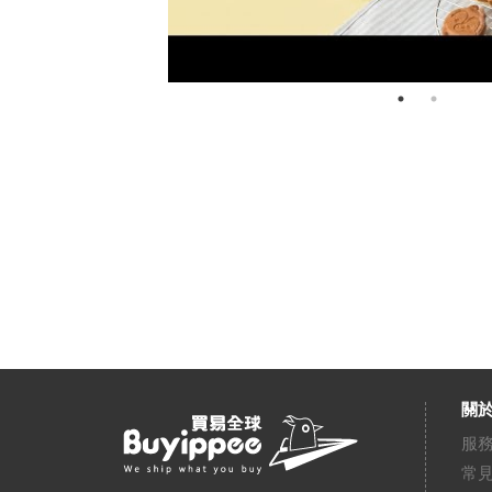
關於
服
常