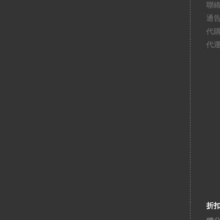
聯
通
代
代
折