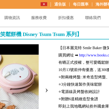
通告版
每日匯率
海外辦
購物資訊
服務收費
折扣優惠
聯絡我們
笑鬆餅機 Disney Tsum Tsum 系列】
【日本麗克特 Smile Baker 微笑
購買網址 ➡
http://www.books.
有晒正式授權，整可愛嘅鬆餅
10月13號前仲有優惠，送300
⭐附兩種烤盤: 米奇造型烤盤
⭐3分鐘快速製作美味鬆餅
⭐電源線及烤盤收納設計
⭐附贈6道精緻造型食譜
即刻上我地嘅網站拎外國倉庫