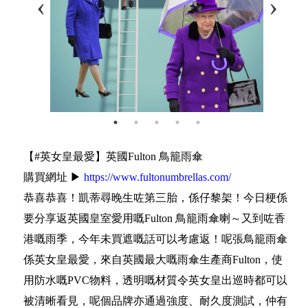
【#英女皇最愛】英國Fulton 鳥籠雨傘
購買網址 ▶
https://www.fultonumbrellas.com/
恭喜恭喜！凱蒂尋晚生咗第三胎，係仔黎架！今日梗係
要分享返英國皇室愛用嘅Fulton 鳥籠雨傘喇～又到咗香
港嘅雨季，今年未買遮嘅話可以考慮返！呢張鳥籠雨傘
係英女皇最愛，來自英國最大嘅雨傘生產商Fulton，使
用防水嘅PVC物料，透明嘅材質令英女皇出巡時都可以
被清晰看見，呢個品牌亦通過強度、耐久度測試，仲有