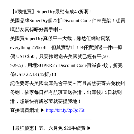
【#勁抵買】SuperDry最勁有成45折啊！
美國品牌SuperDry個75折Discount Code 仲未完架！想買
嘅朋友真係唔好留手喇～
美國買SuperDry真係平一大截，雖然佢網站寫緊
everything 25% off，但其實點止！B仔實測過一件tee原
價 USD $50，只要揀選送去美國就已經有平(50 -
>29.5)，用埋SUPER25 Discount Code再減多7蚊，折完
係USD 22.13 (45折) !!!
記住要寄去美國倉庫先會平架～而且當然要寄去免稅州
份喇，依家每日都有航班直送香港，出庫後3-5日就到
港，想最快有靚衫著就要搵我地！
直接購買網址 ▶
http://bit.ly/2pQo75t
—————————————————
【最強優惠】五、六月免 $20手續費 ▶