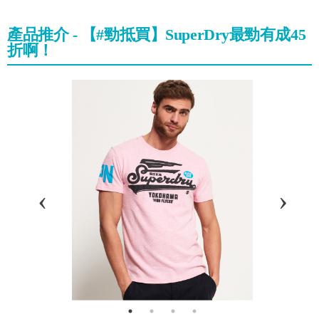
產品推介 - 【#勁抵買】SuperDry最勁有成45
折啊！