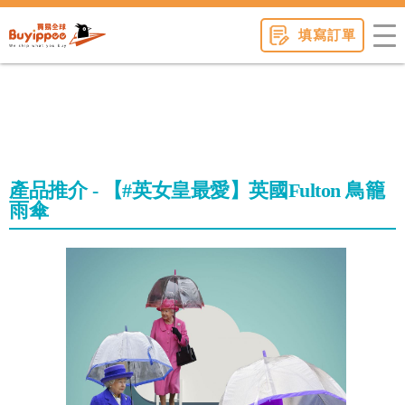
buyippee
填寫訂單
產品推介 - 【#英女皇最愛】英國Fulton 鳥籠
雨傘