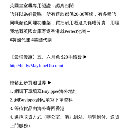
英國皇室嘅專用認證，認真巴閉！
唔好以為好貴喎，所有遮款都係20-30英鎊，有多種唔
同嘅顏色同埋功能架，買把耐用嘅遮真係唔算貴！用埋
我地嘅英國倉庫寄返香港就Perfect池喇～
#英國代運 #英國代購
—————————————————
【最強優惠】五、六月免 $20手續費 ▶
http://bit.ly/MayJuneDiscount
輕鬆五步買遍世界 ▶
1. 網購下單填寫Buyippee海外地址
2. 到Buyippee網站填寫下單資料
3. 等待貨品由海外寄回香港
4. 選擇取貨方式（辦公室、港九街站、順豐到付、送貨
上門服務）