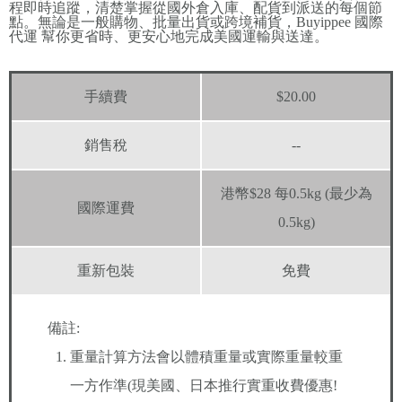
程即時追蹤，清楚掌握從國外倉入庫、配貨到派送的每個節
點。無論是一般購物、批量出貨或跨境補貨，Buyippee 國際
代運 幫你更省時、更安心地完成美國運輸與送達。
手續費
$20.00
銷售稅
--
港幣$28 每0.5kg (最少為
國際運費
0.5kg)
重新包裝
免費
備註:
重量計算方法會以體積重量或實際重量較重
一方作準(現美國、日本推行實重收費優惠!