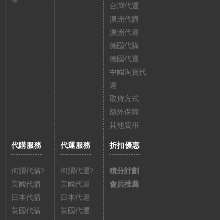
學
台灣代運
澳洲代購
澳洲代運
德國代購
德國代運
中國淘寶代
運
取貨方式
額外保障
其他費用
代購服務
代運服務
折扣優惠
何謂代購?
何謂代運?
積分計劃
美國代購
美國代運
會員推薦
日本代購
日本代運
英國代購
英國代運