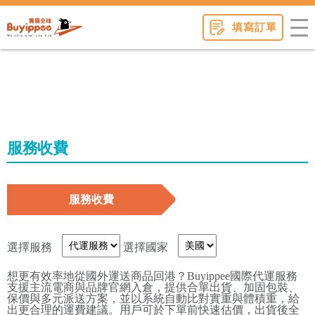
buyippee
填寫訂單
服務收費
服務收費
選擇服務
選擇國家
想更有效率地從國外運送商品回港？Buyippee國際代運服務
支援主流電商與品牌官網入倉，提供合單出貨、加固包裝、
保價與多元派送方案，並以系統自動比對實重與體積重，給
出更合理的運費建議。用戶可於下單前快速估價，出貨後全