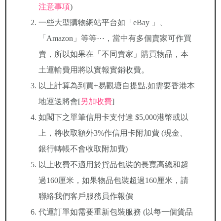
注意事項
)
一些大型購物網站平台如「eBay 」、
「Amazon」等等⋯，當中有多個賣家可作買
賣，所以如果在「不同賣家」購買物品，本
土運輸費用將以實報實銷收費。
以上計算為到買+易觀塘自提點,如需要香港本
地運送將會[
另加收費
]
如閣下之單筆信用卡支付達 $5,000港幣或以
上，將收取額外3%作信用卡附加費 (現金、
銀行轉帳不會收取附加費)
以上收費不適用於貨品包裝的長寬高總和超
過160厘米，如果物品包裝超過160厘米，請
聯絡我們客戶服務員作報價
代運訂單如需要重新包裝服務 (以每一個貨品