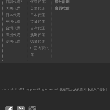
何謂代購?
何謂代運?
積分計劃
美國代購
美國代運
會員推薦
日本代購
日本代運
英國代購
英國代運
台灣代購
台灣代運
澳洲代購
澳洲代運
德國代購
德國代運
中國淘寶代
運
Copyright © 2013 Buyippee All rights reserved.
使用條款及免責聲明
|
私隱政策聲明
|