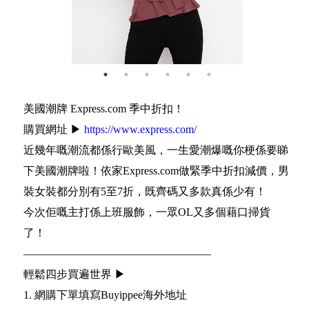
美國潮牌 Express.com 季中折扣！
購買網址 ▶
https://www.express.com/
近幾年嘅潮流都係行歐美風，一生愛潮爆嘅你梗係要睇
下美國潮牌啦！依家Express.com做緊季中折扣減價，男
裝女裝都分別有5至7折，既齊碼又多款真係少有！
今次佢嘅主打係上班服飾，一眾OL又多個藉口掃貨
了！
—————————————————
輕鬆四步買遍世界 ▶
1. 網購下單填寫Buyippee海外地址