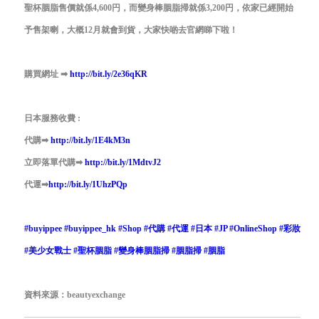
聖杯胭脂售價就係4,600円，而變身棒胭脂掃就係3,200円，依家已經開始
予售架喇，大概12月就會到貨，大家快啲去官網睇下啦！
購買網址
➡
http://bit.ly/2e36qKR
日本服務收費 :
代購
➡
http://bit.ly/1E4kM3n
立即落單代購
➡
http://bit.ly/1MdtvJ2
代運
➡
http://bit.ly/1UhzPQp
#
buyippee
#
buyippee_hk
#
Shop
#
代購
#
代運
#
日本
#
JP
#
OnlineShop
#
彩妝
#
美少女戰士
#
聖杯胭脂
#
變身棒胭脂掃
#
胭脂掃
#
胭脂
資料來源：beautyexchange