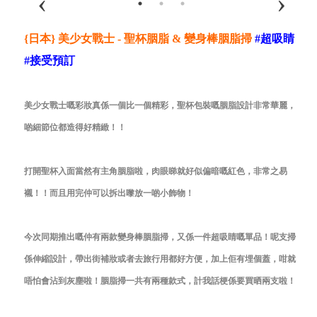
{日本} 美少女戰士 - 聖杯胭脂 & 變身棒胭脂掃
#
超吸睛
#
接受預訂
美少女戰士嘅彩妝真係一個比一個精彩，聖杯包裝嘅胭脂設計非常華麗，
啲細節位都造得好精緻！！
打開聖杯入面當然有主角胭脂啦，肉眼睇就好似偏暗嘅紅色，非常之易
襯！！而且用完仲可以拆出嚟放一啲小飾物！
今次同期推出嘅仲有兩款變身棒胭脂掃，又係一件超吸睛嘅單品！呢支掃
係伸縮設計，帶出街補妝或者去旅行用都好方便，加上佢有埋個蓋，咁就
唔怕會沾到灰塵啦！胭脂掃一共有兩種款式，計我話梗係要買晒兩支啦！