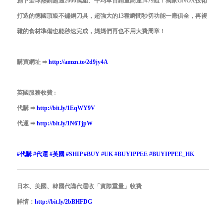
創下全球熱銷超過2000萬組、平均單日銷量高達5479組！獨家GNOX技術
打造的德國頂級不鏽鋼刀具，超強大的13種瞬間秒切功能一應俱全，再複
雜的食材準備也能秒速完成，媽媽們再也不用大費周章！
購買網址
➡
http://amzn.to/2d9jy4A
英國服務收費 :
代購
➡
http://bit.ly/1EqWY9V
代運
➡
http://bit.ly/1N6TjpW
#
代購
#
代運
#
英國
#
SHIP
#
BUY
#
UK
#
BUYIPPEE
#
BUYIPPEE_HK
日本、美國、韓國代購代運收「實際重量」收費
詳情：
http://bit.ly/2bBHFDG