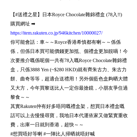
【#送禮之星】日本Royce Chocolate雜錦禮盒 (78入!!)
購買網址 ➡
https://item.rakuten.co.jp/946kitchen/10000027/
你可能會話：車～～Royce香港希慎都有喇～～係係
係，但係日本買可能價錢更加抵、個禮盒更加靚喎！今
次要推介嘅係呢個一共有78入嘅Royce Chocolate雜錦禮
盒，只係3888 Yen (~$280 HKD)就有齊朱古力、朱古力
餅、曲奇等等，超適合送禮用！另外個藍色盒夠晒大體
又大方，今年買黎送比人一定你最搶鏡，小朋友爭住過
黎食～～
其實Rakuten仲有好多唔同嘅禮盒架，想買日本禮盒嘅
話可以上去慢慢尋寶，我地日本代運依家又做緊實重收
費，出庫一日就到香港，超快～～
#想買唔好等喇 #一陣比人掃晒就唔好喊