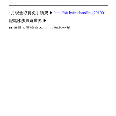
————————————————————————
1月現金取貨免手續費 ▶
http://bit.ly/freehandling201901
輕鬆④步買遍世界 ▶
❶ 網購下單填寫Buyippee海外地址
❷ 到Buyippee網站填寫訂單資料
❸ 等待貨品由海外直送香港
❹ 選擇取貨方式、支付運費，取件！
Bloggers評價 ▶
http://bit.ly/2pqi8qI
Date: 2019-01-16 13:18:26