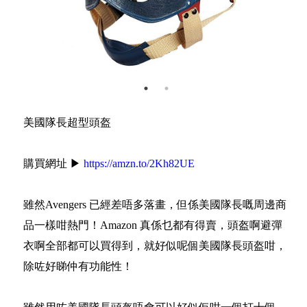
美國隊長超型頭盔
購買網址 ▶
https://amzn.to/2Kh82UE
雖然Avengers 已經差唔多落畫，但係美國隊長嘅周邊商
品一樣咁熱門！Amazon 真係乜都有得賣，頭盔啊避彈
衣啊全部都可以買得到，就好似呢個美國隊長頭盔咁，
除咗好睇仲有功能性！