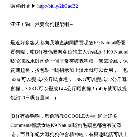
購買網址 ▶
http://bit.ly/2kGacB2
汪汪！狗自然要食狗糧架喇～
最近好多客人都向我地查詢同購買呢隻K9 Natural嘅優
質狗糧，咁B仔梗係要向各位狗主人介紹返！K9 Natural
嘅冷凍脫水鮮肉係一個非常突破嘅狗糧，無需冷藏，保
質期超長，按包裝上嘅指示加上溫水就可以食用，一包
500g 可以變成2公斤嘅食糧，1.8KG可以變成7.2公斤嘅
食糧，3.6KG可以變成14.4公斤嘅食糧！(500g就可以提
供約20日嘅食量喇！)
(B仔冇養狗狗，都係請教GOOGLE大神) 網上好多
Comments都話食咗K9 Natural嘅狗毛顏色都會有光澤
咗，而且年紀大嘅狗狗仲會精神咗，有興趣嘅話可以上