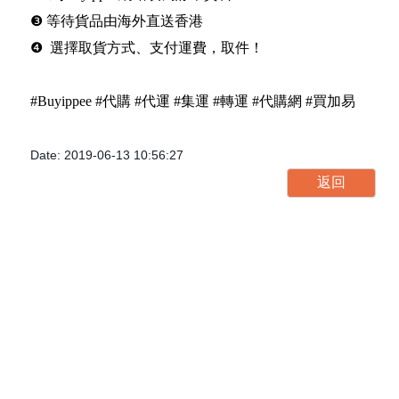
❸ 等待貨品由海外直送香港
❹ 選擇取貨方式、支付運費，取件！
#Buyippee #代購 #代運 #集運 #轉運 #代購網 #買加易
Date: 2019-06-13 10:56:27