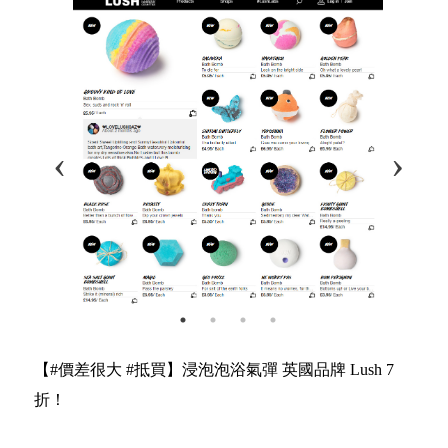
【#價差很大 #抵買】浸泡泡浴氣彈 英國品牌 Lush 7
折！