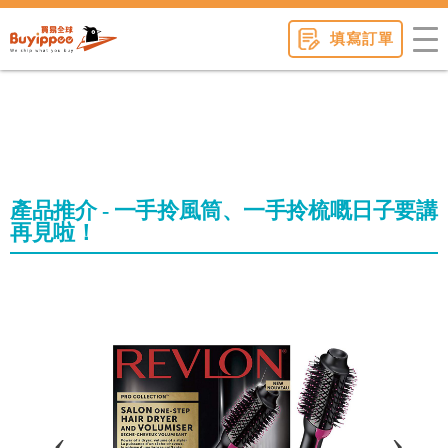
buyippee
填寫訂單
產品推介 - 一手拎風筒、一手拎梳嘅日子要講
再見啦！