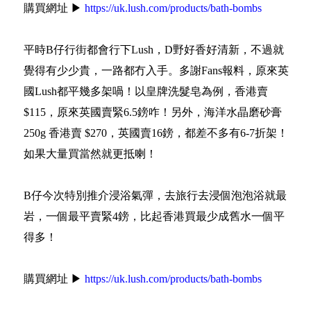
購買網址 ▶
https://uk.lush.com/products/bath-bombs
平時B仔行街都會行下Lush，D野好香好清新，不過就
覺得有少少貴，一路都冇入手。多謝Fans報料，原來英
國Lush都平幾多架喎！以皇牌洗髮皂為例，香港賣
$115，原來英國賣緊6.5鎊咋！另外，海洋水晶磨砂膏
250g 香港賣 $270，英國賣16鎊，都差不多有6-7折架！
如果大量買當然就更抵喇！
B仔今次特別推介浸浴氣彈，去旅行去浸個泡泡浴就最
岩，一個最平賣緊4鎊，比起香港買最少成舊水一個平
得多！
購買網址 ▶
https://uk.lush.com/products/bath-bombs