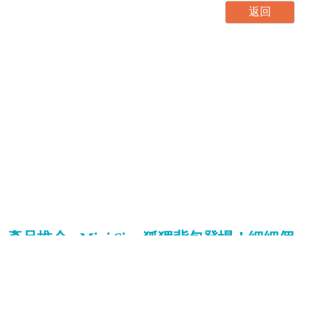
產品推介 - Mini Size 狐狸背包登場！細細個
好Cute啊！