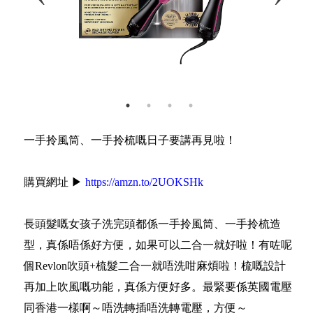
一手拎風筒、一手拎梳嘅日子要講再見啦！
購買網址 ▶
https://amzn.to/2UOKSHk
長頭髮嘅女孩子洗完頭都係一手拎風筒、一手拎梳造
型，真係唔係好方便，如果可以二合一就好啦！有咗呢
個Revlon吹頭+梳髮二合一就唔洗咁麻煩啦！梳嘅設計
再加上吹風嘅功能，真係方便好多。最緊要係英國電壓
同香港一樣啊～唔洗轉插唔洗轉電壓，方便～