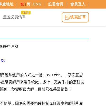
事處地址
繁
|
簡
|
ENG
註冊會員
會員登入
NEW
黑五必買清單
填寫訂單
低溫烹飪料理機
tCXv
經常使用的方式之一是「sous vide」，字面意思
林星級廚師用來製作軟嫩，多汁，完美牛排的烹飪技
讓你一秒變廚藝大師，目前只在美國銷售！
不簡單，因為它需要精確控制烹飪溫度的經驗和精