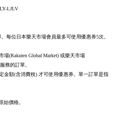
Y-LJLV
先得。每位日本樂天市場會員最多可使用優惠券5次。
kuten Global Market) 或樂天市場
運服務的訂單。
指定金額(含消費稅) 才可使用優惠券。單一訂單是指
的原始價格。
扣前的原始價格。
關稅 (若有)。
。
使用優惠券 (按
https://bit.ly/2vjHBoy
免費註冊)。