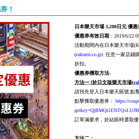
惠券！
日本
樂天市場 3,200日元 優
優惠券有效日期
：2019/6/22 0
活動期間內在日本樂天市場(Rakute
(
rakuten.co.jp
) 任意一家店鋪購
折扣。
優惠券獲取方法
-
方法一
[
於
日文版樂天市場
(
ra
請預先登入日本樂天賬號,點
點擊獲取優惠券：
https://cou
getkey=QjBMQi1ENTQxLUJM
訂單滿要求，於結賬時選取優
方法二：