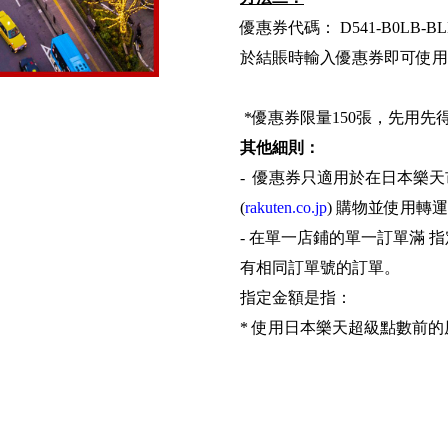
優惠券代碼： D541-B0LB-BLL
於結賬時輸入優惠券即可使用
*優惠券限量150張，先用
其他細則：
- 優惠券只適用於在日本樂天市場(Ra
(
rakuten.co.jp
) 購物並使用轉
- 在單一店鋪的單一訂單滿 
有相同訂單號的訂單。
指定金額是指：
* 使用日本樂天超級點數前
* 使用中國大陸支付寶5％折
* 並不包含運費，包裝費及進口
- 優惠券數量有限，先用先得
- 您需要登入日本樂天會員以