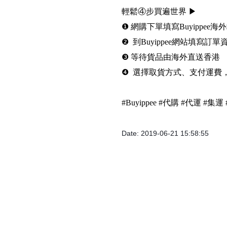
輕鬆④步買遍世界 ▶
❶ 網購下單填寫Buyippee海
❷ 到Buyippee網站填寫訂單
❸ 等待貨品由海外直送香港
❹ 選擇取貨方式、支付運費
#Buyippee #代購 #代運 #
Date: 2019-06-21 15:58:55