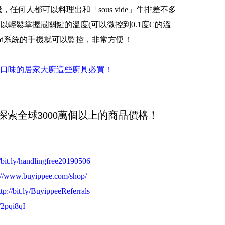
任何人都可以料理出和「sous vide」牛排差不多
輕鬆掌握最關鍵的溫度(可以微控到0.1度C的溫
droid系統的手機就可以監控，非常方便！
口味的居家大廚這些廚具必買！
探索全球3000萬個以上的商品價格！
————
//bit.ly/handlingfree20190506
://www.buyippee.com/shop/
ttp://bit.ly/BuyippeeReferrals
y/2pqi8qI