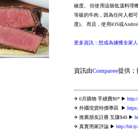
確度。 但使用這個低溫料理機，
等級的牛肉，因為任何人都可以
度)。 而且，使用iOS或An
更多資訊：想成為擄獲全家人
資訊由
Comparee
提供；
—————————————
✈ 6月購物 手續費$0* ▶
http:
✈ 外國現貨特價專區 ▶
https
✈ 推薦朋友註冊 互賺$40 ▶
h
✈ 真實用家評論 ▶
http://bit.l