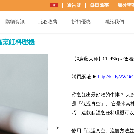
通告版
每日匯率
海外辦
購物資訊
服務收費
折扣優惠
聯絡我們
 低溫烹飪料理機
【#廚藝大師】ChefSteps 
購買網址 ▶
http://bit.ly/2WO
你烹飪出最好吃的牛排？ 大廚們
是「低溫真空」。 它是米其
巧。這款低溫烹飪料理機可以
使用「低溫真空」這個方法並