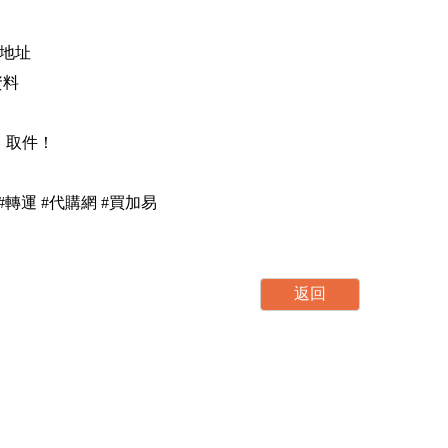
外地址
資料
，取件！
集運 #轉運 #代購網 #買加易