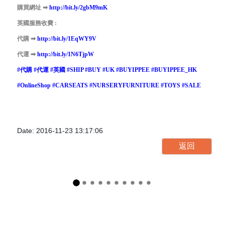
購買網址
➡
http://bit.ly/2gbM9mK
英國服務收費 :
代購
➡
http://bit.ly/1EqWY9V
代運
➡
http://bit.ly/1N6TjpW
#
代購
#
代運
#
英國
#
SHIP
#
BUY
#
UK
#
BUYIPPEE
#
BUYIPPEE_HK
#
OnlineShop
#
CARSEATS
#
NURSERYFURNITURE
#
TOYS
#
SALE
Date: 2016-11-23 13:17:06