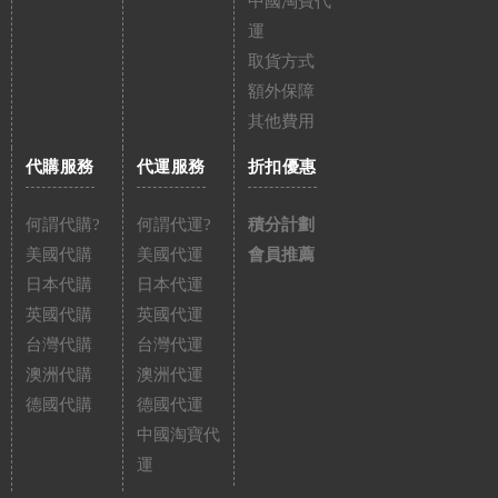
中國淘寶代
運
取貨方式
額外保障
其他費用
代購服務
代運服務
折扣優惠
何謂代購?
何謂代運?
積分計劃
美國代購
美國代運
會員推薦
日本代購
日本代運
英國代購
英國代運
台灣代購
台灣代運
澳洲代購
澳洲代運
德國代購
德國代運
中國淘寶代
運