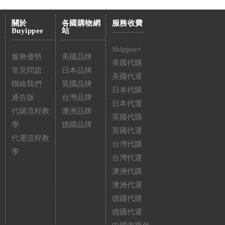
關於
各國購物網
服務收費
Buyippee
站
Shippee+
服務優勢
美國品牌
美國代購
常見問題
日本品牌
美國代運
聯絡我們
英國品牌
日本代購
通告版
台灣品牌
日本代運
代購流程教
澳洲品牌
英國代購
學
德國品牌
英國代運
代運流程教
台灣代購
學
台灣代運
澳洲代購
澳洲代運
德國代購
德國代運