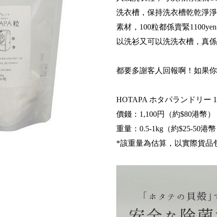
洗衣槽，保持洗衣槽乾乾淨淨
素材，100粒都係賣緊1100y
以洗衫又可以洗洗衣槽，真係
都要多謝客人回報啊！如果你
HOTAPA ホタパランドリー 1
價錢：1,100円（約$80港幣）
重量：0.5-1kg（約$25-50港
*該重量為估算，以實際貨品