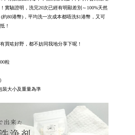
！實驗證明，洗完20次已經有明顯差別～100%天然
en (約80港幣)，平均洗一次成本都唔洗$1港幣，又可
抵！
有買咗好野，都不妨同我地分享下呢！
00粒
幣）
包裝大小及重量為準