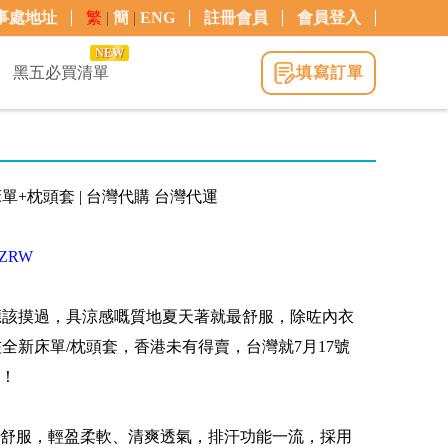
事處地址
繁
|
簡
|
ENG
註冊會員
會員登入
NEW
黑五必買清單
填寫訂單
感床單+枕頭套 | 台灣代購 台灣代運
H3ZRW
地大家都應該摸過，具涼感嘅質地夏天著就最舒服，除咗內衣
出咗全新床單/枕頭套，香港未有得賣，台灣就7月17號
！
舒服，輕盈柔軟、清爽透氣，排汗功能一流，採用