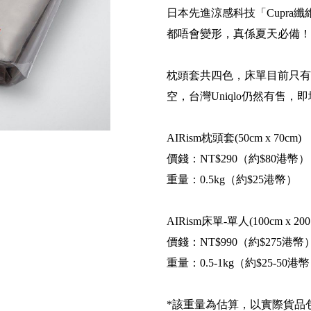
日本先進涼感科技「Cupr
都唔會變形，真係夏天必備！
枕頭套共四色，床單目前只有單
空，台灣Uniqlo仍然有售
AIRism枕頭套(50cm x 70cm)
價錢：NT$290（約$80港幣）
重量：0.5kg（約$25港幣）
AIRism床單-單人(100cm x 200 
價錢：NT$990（約$275港幣
重量：0.5-1kg（約$25-50港
*該重量為估算，以實際貨品