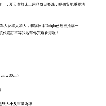
a纖維」，夏天咁熱床上用品成日要洗，呢個質地重覆洗
人及單人加大，聽講日本Uniqlo已經被搶購一
，即填代購訂單等我地幫你買返香港啦！
cm x 30cm)
）
幣）
包裝大小及重量為準