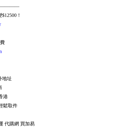
————
變$12500！
r
費
n
海外地址
料
香港
，輕鬆取件
運 轉運 代購網 買加易