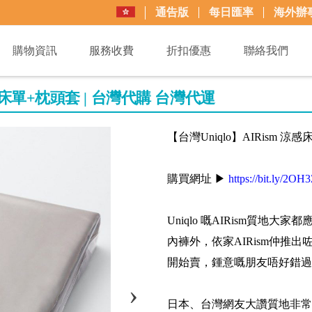
通告版
每日匯率
海外辦
購物資訊
服務收費
折扣優惠
聯絡我們
涼感床單+枕頭套 | 台灣代購 台灣代運
【台灣Uniqlo】AIRism 涼
購買網址 ▶
https://bit.ly/2O
Uniqlo 嘅AIRism質
內褲外，依家AIRism仲推
開始賣，鍾意嘅朋友唔好錯過
日本、台灣網友大讚質地非常