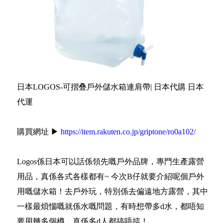
日本LOGOS-可摺叠戶外儲水箱連肩帶| 日本代購 日本
代運
購買網址 ▶
https://item.rakuten.co.jp/griptone/ro0a102/
Logos係日本可以話係領先嘅戶外品牌，專門生產露營
用品，真係各式各樣都有~ 今次B仔就要介紹呢個戶外
用嘅儲水箱！去戶外玩，特別係去偏遠地方露營，其中
一樣最煩惱嘅就係水嘅問題，有時想帶多d水，都唔知
要用幾多個樽，真係多d人都搞唔掂！