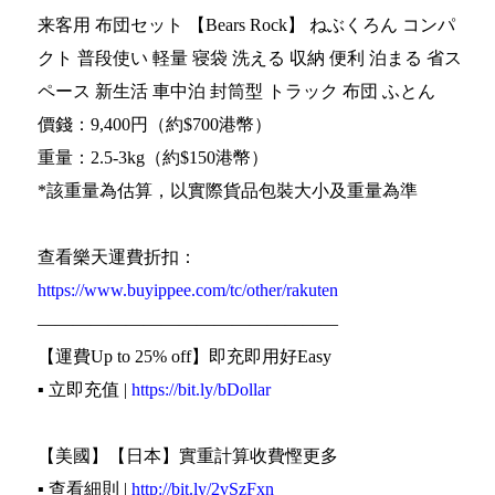
来客用 布団セット 【Bears Rock】 ねぶくろん コンパ
クト 普段使い 軽量 寝袋 洗える 収納 便利 泊まる 省ス
ペース 新生活 車中泊 封筒型 トラック 布団 ふとん
價錢：9,400円（約$700港幣）
重量：2.5-3kg（約$150港幣）
*該重量為估算，以實際貨品包裝大小及重量為準
查看樂天運費折扣：
https://www.buyippee.com/tc/other/rakuten
—————————————————
【運費Up to 25% off】即充即用好Easy
▪️ 立即充值 |
https://bit.ly/bDollar
【美國】【日本】實重計算收費慳更多
▪️ 查看細則 |
http://bit.ly/2vSzFxn