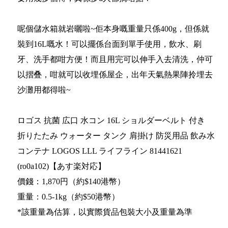
呢個儲水箱就岩曬啦~佢本身嘅重量只係400g，但係就
裝到16L嘅水！可以擺係台面到單手使用，飲水、刷
牙、洗手都咁方便！而且用完可以伸手入去清洗，仲可
以摺叠，咁就可以收埋係屋企，出年天氣熱果陣拎埋去
沙灘用都得啦~
ロゴス 抗菌 広口 水コン 16L ショルダーベルト 付き
折りたたみ ウォーター タンク 肩掛け 防災用品 飲み水
コンテナ LOGOS LLL ライフライン 81441621
(ro0a102)【あす楽対応】
價錢：1,870円（約$140港幣）
重量：0.5-1kg（約$50港幣）
*該重量為估算，以實際貨品包裝大小及重量為準