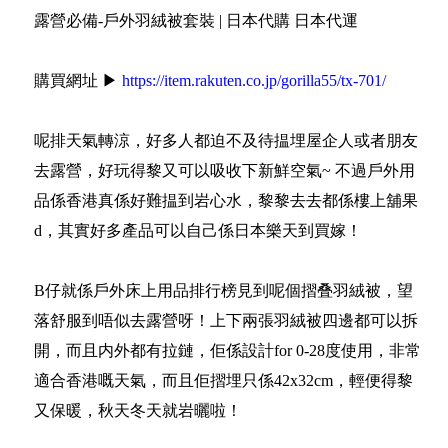
露營必備-戶外羽絨被套裝 | 日本代購 日本代運
購買網址 ▶
https://item.rakuten.co.jp/gorilla55/tx-701/
呢排天氣轉涼，好多人都迫不及待揾埋屋企人或者朋友
去露營，好玩得黎又可以吸收下新鮮空氣~ 不過戶外用
品係香港真係好難揾到岩心水，黎黎去去都係樓上舖果
d，其實好多產品可以自己係日本樂天到買嫁！
B仔就係戶外床上用品排行榜見到呢個摺叠羽絨被，望
落舒服到唔似去露營呀！上下兩張羽絨被四邊都可以拆
開，而且内外都有拉鏈，佢係設計for 0-28度使用，非常
適合香港嘅天氣，而且佢摺埋只係42x32cm，輕便得黎
又保暖，秋天冬天就岩曬啦！