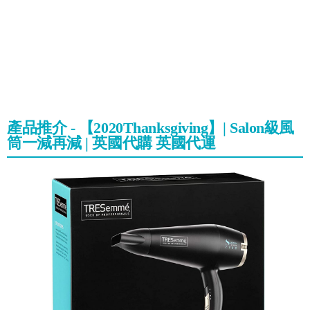
產品推介 - 【2020Thanksgiving】| Salon級風
筒一減再減 | 英國代購 英國代運