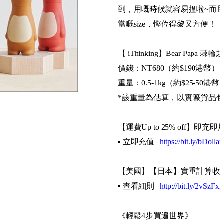
到，用嘅時候就容易揾啦~而
當嘅size，慳位得黎又方便！
【 iThinking】Bear Papa
價錢：NT680（約$190港幣）
重量：0.5-1kg（約$25-50港
*該重量為估算，以實際貨品
—————————————
【運費Up to 25% off】即充即
▪️ 立即充值 |
https://bit.ly/bDolla
【美國】【日本】實重計算收
▪️ 查看細則 |
http://bit.ly/2vSzFx
《輕鬆4步買遍世界》