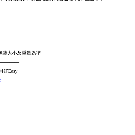
包裝大小及重量為準
————
用好Easy
r
費慳更多
n
海外地址