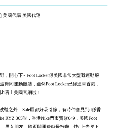
網買| 美國代購 美國代運
開心下~ Foot Locker係美國非常大型嘅運動服
同運動服裝，雖然Foot Locker已經進軍香港，
比唔上美國官網啦！
多新款波鞋之外，Sale區都好吸引嫁，有時仲會見到d係香
RYZ 365咁，香港Nike門市賣緊649，美國Foot
埋比屋企人、男女朋友，除返開運費就最抵啦，快d上去睇下