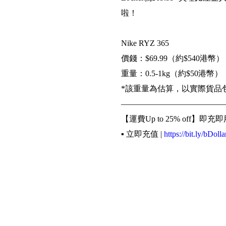
啦！
Nike RYZ 365
價錢：$69.99（約$540港幣）
重量：0.5-1kg（約$50港幣）
*該重量為估算，以實際貨品
—————————————
【運費Up to 25% off】即充即
▪️ 立即充值 |
https://bit.ly/bDolla
【美國】【日本】實重計算收
▪️ 查看細則 |
http://bit.ly/2vSzFx
《輕鬆4步買遍世界》
▪️ 網購下訂單填寫Buyippee