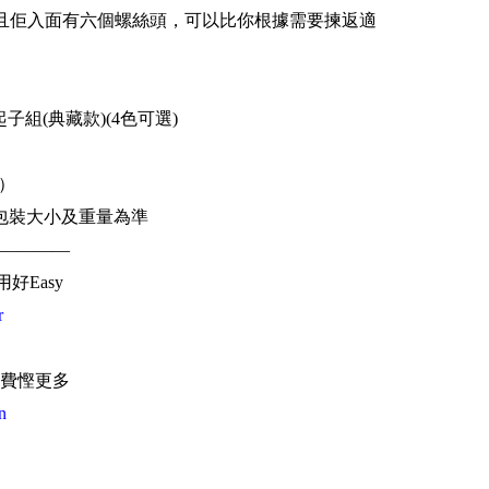
且佢入面有六個螺絲頭，可以比你根據需要揀返適
 棘輪起子組(典藏款)(4色可選)
幣）
包裝大小及重量為準
————
用好Easy
r
費慳更多
n