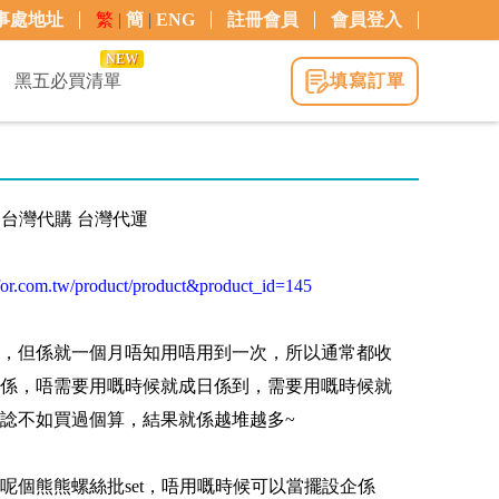
事處地址
繁
|
簡
|
ENG
註冊會員
會員登入
NEW
黑五必買清單
填寫訂單
| 台灣代購 台灣代運
for.com.tw/product/product&product_id=145
，但係就一個月唔知用唔用到一次，所以通常都收
都係，唔需要用嘅時候就成日係到，需要用嘅時候就
諗不如買過個算，結果就係越堆越多~
呢個熊熊螺絲批set，唔用嘅時候可以當擺設企係