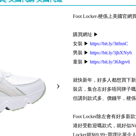
Foot Locker-梗係上美國官
購買網址 ▶
女裝 ▶
https://bit.ly/3ttfnnC
男裝 ▶
https://bit.ly/3jhXNy6
童裝 ▶
https://bit.ly/36Jqpv6
就快新年，好多人都想買下新野，
裝店，集合左好多唔同牌子嘅波鞋
但講到款式多、價錢平，梗係
Foot Locker除左會有好
港好受歡迎嘅款式，就好似Nike 
Locker就$69.99~買