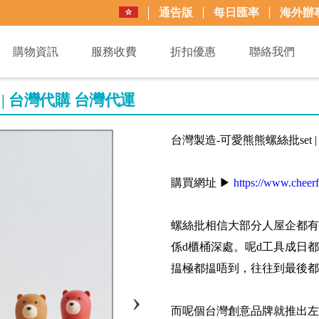
通告版
每日匯率
海外辦
購物資訊
服務收費
折扣優惠
聯絡我們
 | 台灣代購 台灣代運
台灣製造-可愛熊熊螺絲批set 
購買網址 ▶
https://www.cheer
螺絲批相信大部分人屋企都有
係d櫃桶深處。呢d工具成日
揾極都揾唔到，往往到最後都
而呢個台灣創意品牌就推出左