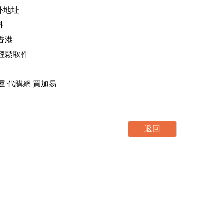
海外地址
料
香港
，輕鬆取件
運 轉運 代購網 買加易