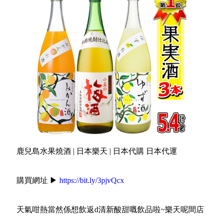
鹿兒島水果燒酒 | 日本樂天 | 日本代購 日本代運
購買網址 ▶
https://bit.ly/3pjvQcx
天氣咁熱當然係想飲返d清新酸甜嘅飲品啦~樂天呢間店