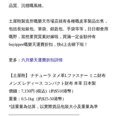
品質、沉穩嘅風格。
土屋鞄製造所嘅樂天市場店就有各種嘅皮革製品出售，
包括長短銀包、筆袋、鎖匙包、手袋等等，日日都會用
嘅野，當然要買質素好嫁啦，買滿一定金額仲有
buyippee嘅樂天運費折扣，快d上去睇下啦！
更多：
六月樂天運費折扣詳情
【土屋鞄】 ナチューラ ヌメ革Lファスナー ミニ財布
メンズ レディース コンパクト財布 本革 日本製
價錢：7,150円 (税込)（約$510港幣）
重量：0.5-1kg（約$25-50港幣）
*該重量為估算，以實際貨品包裝大小及重量為準
—————————————————