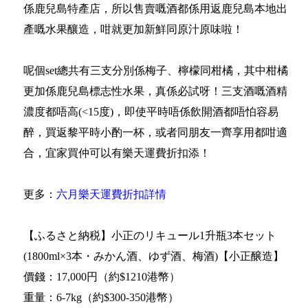
係鹿兒島特產店，所以售賣嘅酒都係用返鹿兒島本地出
產嘅水果釀造，咁就更加新鮮同原汁原味啦！
呢個set總共有三支分別係梅子、檸檬同柑橘，其中柑橘
更加係鹿兒島標志性水果，真係必試呀！三支酒嘅酒精
濃度都唔高(<15度)，即使平時唔係飲開酒都唔怕容易
醉，買返黎平時小酌一杯，或者同朋友一齊享用都咁適
合，宜家買仲可以有樂天運費折扣添！
更多：
六月樂天運費折扣詳情
【ふるさと納税】小正のリキュール1升瓶3本セット
(1800ml×3本・みかん酒、ゆず酒、梅酒)【小正醸造】
價錢：17,000円（約$1210港幣）
重量：6-7kg（約$300-350港幣）