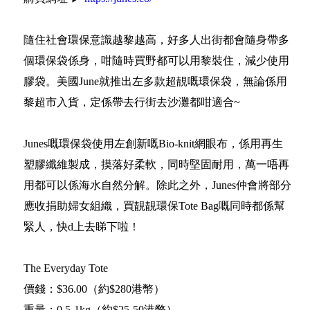
隨住社會環保意識越黎越高，好多人出街都會隨身帶多
個環保袋係身，咁隨時買野都可以用黎裝住，減少使用
膠袋。美國June就推出左多款超靚嘅環保袋，無論係用
黎超市入貨，定係帶去行街去沙灘都咁適合~
Junes嘅環保袋使用左創新嘅Bio-knit網眼布，係用再生
塑膠纖維製成，摸落好柔軟，同時堅固耐用，萬一唔再
用都可以係海水自然分解。除此之外，Junes仲會將部分
應收捐助婦女組織，買靚靚環保Tote Bag嘅同時都係幫
緊人，快d上去睇下啦！
The Everyday Tote
價錢：$36.00（約$280港幣）
重量：0.5-1kg（約$25-50港幣）