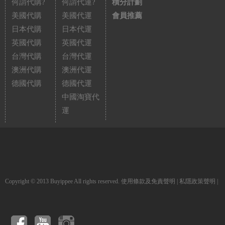
何謂代購?
何謂代運?
積分計劃
美國代購
美國代運
會員推薦
日本代購
日本代運
英國代購
英國代運
台灣代購
台灣代運
澳洲代購
澳洲代運
德國代購
德國代運
中國淘寶代
運
Copyright © 2013 Buyippee All rights reserved.
使用條款及免責聲明
|
私隱政策聲明
|