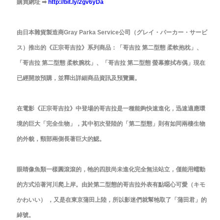
購買網址
➡
http://bit.ly/2gv6yDa
由日本雜貨製造商Gray Parka Service公司（グレイ・パーカー・サービ
ス）推出的《正宗哥吉拉》系列商品：「哥吉拉 第二型態 柔軟抱枕」、
「哥吉拉 第二型態 柔軟腕枕」、「哥吉拉 第二型態 螢幕擦拭布偶」現在
已經開放預購，並釋出詳細商品資訊及預覽圖。
在電影《正宗哥吉拉》中登場的哥吉拉是一種能夠快速進化，迅速適應環
境的巨大「完全生物」，其中初次登陸的「第二型態」則有如同兩棲生物
的外貌，頸部兩側長著巨大的鰓。
眼睛像魚類一樣圓滾滾的，牠的四肢尚未進化完全無法站立，僅能用蠕動
的方式沿著河川爬上岸。由於第二型態的哥吉拉外表有點噁心可愛（キモ
かわいい） ，又是在東京蒲田上陸，所以影迷們就幫牠取了「蒲田君」的
綽號。