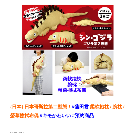
{日本} 日本哥斯拉第二型態！
#
蒲田君
柔軟抱枕 / 腕枕 /
螢幕擦拭布偶
#
キモかわいい
#
預約商品