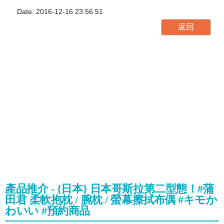
Date: 2016-12-16 23:56:51
產品推介 - {日本} 日本哥斯拉第二型態！#蒲
田君 柔軟抱枕 / 腕枕 / 螢幕擦拭布偶 #キモか
わいい #預約商品