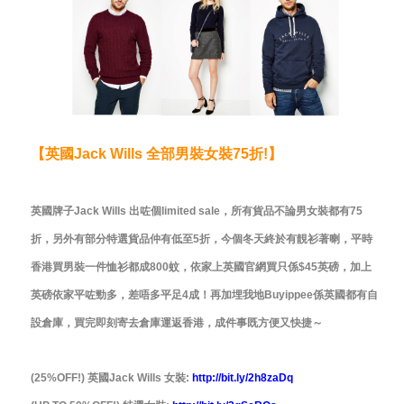
【英國Jack Wills 全部男裝女裝75折!】
英國牌子Jack Wills 出咗個limited sale，所有貨品不論男女裝都有75
折，另外有部分特選貨品仲有低至5折，今個冬天終於有靚衫著喇，平時
香港買男裝一件恤衫都成800蚊，依家上英國官網買只係$45英磅，加上
英磅依家平咗勁多，差唔多平足4成！再加埋我地Buyippee係英國都有自
設倉庫，買完即刻寄去倉庫運返香港，成件事既方便又快捷～
(25%OFF!) 英國Jack Wills 女裝:
http://bit.ly/2h8zaDq