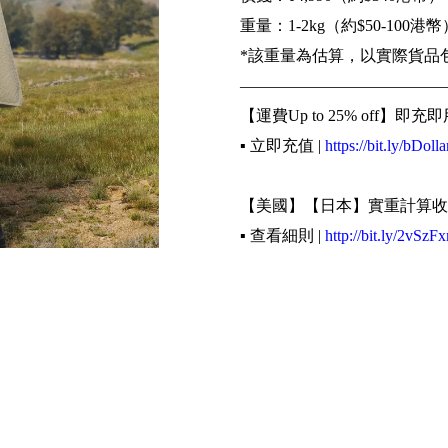
重量：1-2kg（約$50-100港幣
*該重量為估算，以實際貨品
—————————————
【運費Up to 25% off】即充即
▪️ 立即充值 |
https://bit.ly/bDolla
【美國】【日本】實重計算收
▪️ 查看細則 |
http://bit.ly/2vSzFx
《輕鬆4步買遍世界》
▪️ 網購下訂單填寫Buyippee
▪️ 到Buyippee網站填寫訂單資
▪️ 等待貨品以速遞由海外送至
▪️ 選擇取貨方式及支付運費