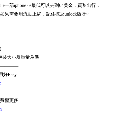
elle一部iphone 6s最低可以去到64美金，買黎出行，
果需要用流動上網，記住揀返unlock版呀~
幣）
包裝大小及重量為準
————
用好Easy
r
費慳更多
n