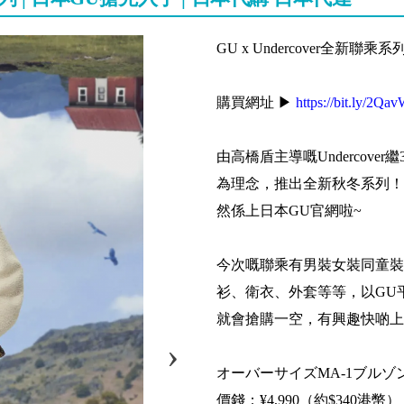
GU x Undercover全新聯
購買網址 ▶
https://bit.ly/2Qa
由高橋盾主導嘅Undercov
為理念，推出全新秋冬系列！香
然係上日本GU官網啦~
今次嘅聯乘有男裝女裝同童裝，將
衫、衛衣、外套等等，以GU平民
就會搶購一空，有興趣快啲上
オーバーサイズMA-1ブルゾン 
價錢：¥4,990（約$340港幣）