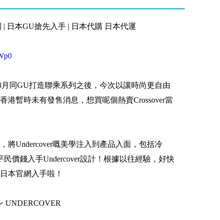
乘系列 | 日本GU搶先入手 | 日本代購 日本代運
vWp0
er繼3月同GU打造聯乘系列之後，今次以讓時尚更自由
港暫時未有發售消息，想買呢個熱賣Crossover當
Undercover嘅美學注入到產品入面，包括冷
價錢入手Undercover設計！根據以往經驗，好快
日本官網入手啦！
UNDERCOVER