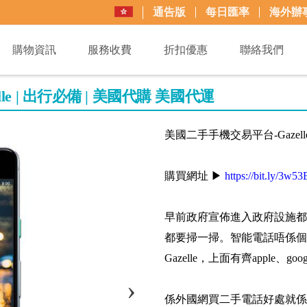
通告版
每日匯率
海外辦
購物資訊
服務收費
折扣優惠
聯絡我們
e | 出行必備 | 美國代購 美國代運
美國二手手機交易平台-Gazell
購買網址 ▶
https://bit.ly/3w53
早前政府宣佈進入政府設施都
都要掃一掃。智能電話唔係個
Gazelle，上面有齊apple、
係外國網買二手電話好處就係