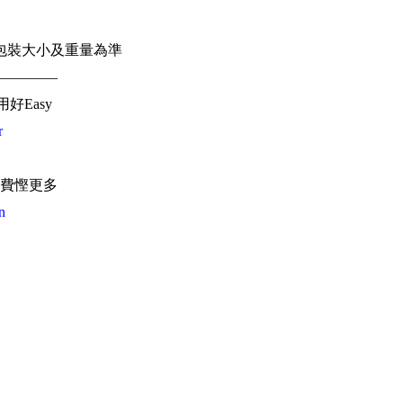
）
包裝大小及重量為準
————
用好Easy
r
費慳更多
n
海外地址
料
香港
，輕鬆取件