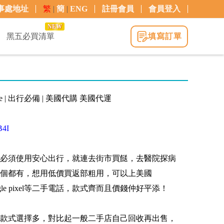
事處地址
繁
|
簡
|
ENG
註冊會員
會員登入
NEW
黑五必買清單
填寫訂單
e | 出行必備 | 美國代購 美國代運
B4I
必須使用安心出行，就連去街市買餸，去醫院探病
個都有，想用低價買返部粗用，可以上美國
google pixel等二手電話，款式齊而且價錢仲好平添！
款式選擇多，對比起一般二手店自己回收再出售，