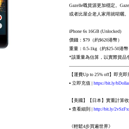
Gazelle嘅貨源更加穩定。Gaz
或者比屋企老人家用就啱曬。如
iPhone 6s 16GB (Unlocked)
價錢：$79（約$620港幣）
重量：0.5-1kg（約$25-50港
*該重量為估算，以實際貨品
—————————————
【運費Up to 25% off】即充即
▪️ 立即充值 |
https://bit.ly/bDolla
【美國】【日本】實重計算收
▪️ 查看細則 |
http://bit.ly/2vSzFx
《輕鬆4步買遍世界》