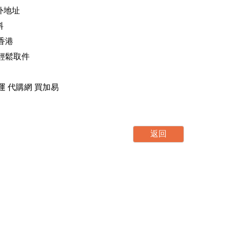
海外地址
料
香港
，輕鬆取件
運 轉運 代購網 買加易