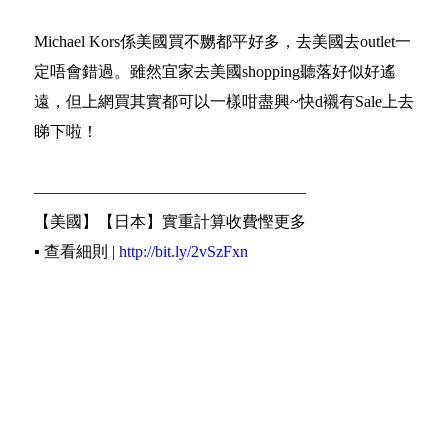
Michael Kors係美國買不嬲都平好多，去美國去outlet一
定唔會錯過。雖然宜家去美國shopping聽落好似好遙
遠，但上網買其實都可以一樣咁盡興~快d襯有Sale上去
睇下啦！
—————————————————
【美國】【日本】實重計算收費慳更多
▪️ 查看細則 |
http://bit.ly/2vSzFxn
《輕鬆4步買遍世界》
▪️ 網購下訂單填寫Buyippee海外地址
▪️ 到Buyippee網站填寫訂單資料
▪️ 等待貨品以速遞由海外送至香港
▪️ 選擇取貨方式及支付運費，輕鬆取件