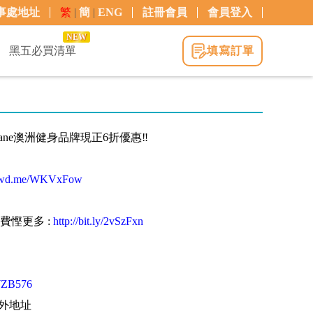
事處地址
繁
|
簡
|
ENG
註冊會員
會員登入
NEW
黑五必買清單
填寫訂單
 Jane澳洲健身品牌現正6折優惠‼️
/brwd.me/WKVxFow
費慳更多 :
http://bit.ly/2vSzFxn
2WZB576
海外地址