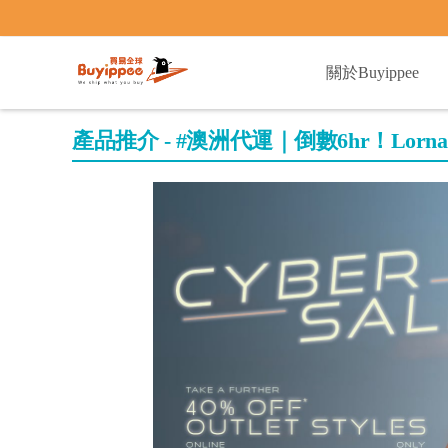
buyippee
關於Buyippee
產品推介 - #澳洲代運｜倒數6hr！Lor