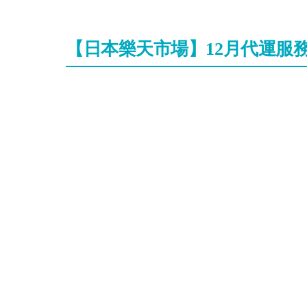
【日本樂天市場】12月代運服
第一階段【11月30日23:00 ~ 12月7
活動期間在日本樂天市場購買單一訂單超過8
活動購買期間：11月30日23:00 ~ 12月7日22:5
適用商家：日本樂天市場(
rakuten.co.jp
)
適用轉送截止日：2022年12月21日 22:59
（香港時