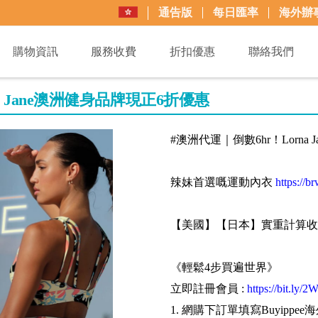
通告版
每日匯率
海外辦
購物資訊
服務收費
折扣優惠
聯絡我們
na Jane澳洲健身品牌現正6折優惠
#澳洲代運｜倒數6hr！Lorna
辣妹首選嘅運動內衣
https:/
【美國】【日本】實重計算收
《輕鬆4步買遍世界》
立即註冊會員 :
https://bit.ly/
1. 網購下訂單填寫Buyippee