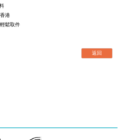
資料
至香港
，輕鬆取件