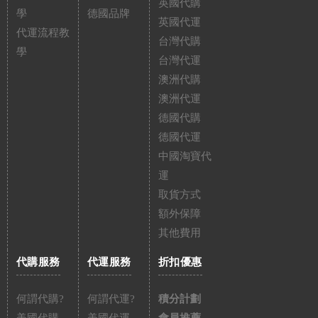
英國代購
學
德國品牌
英國代運
代運流程教
台灣代購
學
台灣代運
澳洲代購
澳洲代運
德國代購
德國代運
中國淘寶代
運
取貨方式
額外保障
其他費用
代購服務
代運服務
折扣優惠
何謂代購?
何謂代運?
積分計劃