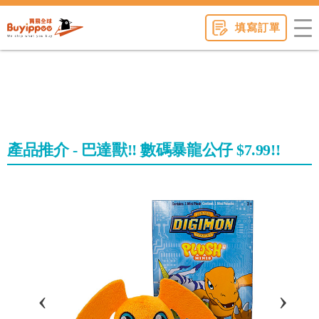
buyippee
填寫訂單
產品推介 - 巴達獸!! 數碼暴龍公仔 $7.99!!