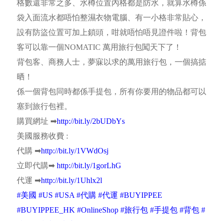
這個叫做 NOMATIC 的旅行袋,在 indiegogo 募資平台募
資當中，它跟登機箱差不多大，裡面卻有20種不同的功
能！
它可以放將近一星期既衣物，而除了旅行袋本身，收納
格數還非常之多，旅行袋底部還有專放髒衣的網袋、還
有各式各樣的收納袋，讓你更好整理行李分！
而且旅行包設有防水功能、有真空袋把物品壓走空氣、
格數還非常之多、水樽位置內格都是防水，就算水樽係
袋入面流水都唔怕整濕衣物電腦、有一小格非常貼心，
設有防盜位置可加上鎖頭，咁就唔怕唔見證件啦！背包
客可以靠一個NOMATIC 萬用旅行包闖天下了！
背包客、商務人士，夢寐以求的萬用旅行包，一個搞掂
晒！
係一個背包同時都係手提包，所有你要用的物品都可以
塞到旅行包裡。