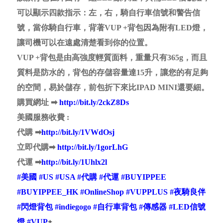
{美國} VUP PLUS 閃燈背包夜騎良伴
#
LED顯示燈
#
防
水背包
VUP +是在 indiegogo 集資當中的智能自行車背包，背
包上附有傳感器和LED信號燈，在夜間騎自行車變得更
安全！
該款背包在外面有一組LED顯示燈，具備LED信號燈，
可以顯示四款指示：左，右，騎自行車信號和警告信
號，當你騎自行車，背著VUP +背包因為附有LED燈，
讓司機可以在遠處清楚看到你的位置。
VUP +背包是由高強度輕質面料，重量只有365g，而且
質料是防水的，背包的存儲容量達15升，讓您的有足夠
的空間，易於儲存，前包折下來比IPAD MINI還要細。
購買網址
➡
http://bit.ly/2ckZ8Ds
美國服務收費 :