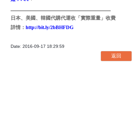
代購
➡
http://bit.ly/1VWdOsj
立即代購
➡
http://bit.ly/1gorLhG
代運
➡
http://bit.ly/1Uhlx2l
#
美國
#
US
#
USA
#
代購
#
代運
#
BUYIPPEE
#
BUYIPPEE_HK
#
OnlineShop
#
VUPPLUS
#
夜騎良伴
#
閃燈背包
#
indiegogo
#
自行車背包
#
傳感器
#
LED信號
燈
#
VUP
+
________________________________________
日本、美國、韓國代購代運收「實際重量」收費
詳情：
http://bit.ly/2bBHFDG
Date: 2016-09-17 18:29:59