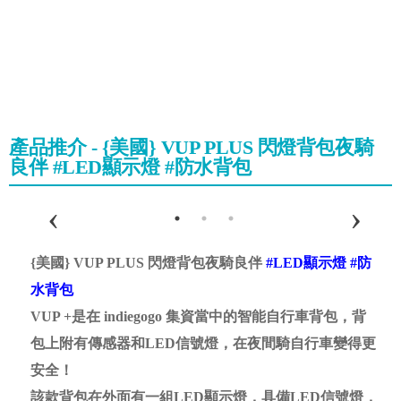
產品推介 - {美國} VUP PLUS 閃燈背包夜騎
良伴 #LED顯示燈 #防水背包