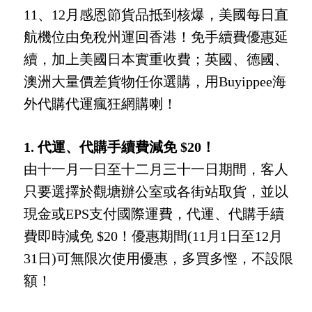
11、12月感恩節貨品抵到核爆，美國每日直
航機位由免稅州運回香港！免手續費優惠延
續，加上美國日本實重收費；英國、德國、
澳洲大量價差貨物任你選購，用Buyippee海
外代購代運瘋狂網購喇！
1. 代運、代購手續費減免 $20！
由十一月一日至十二月三十一日期間，客人
只要選擇於觀塘辦公室或各街站取貨，並以
現金或EPS支付國際運費，代運、代購手續
費即時減免 $20！優惠期間(11月1日至12月
31日)可無限次使用優惠，多買多慳，不設限
額！