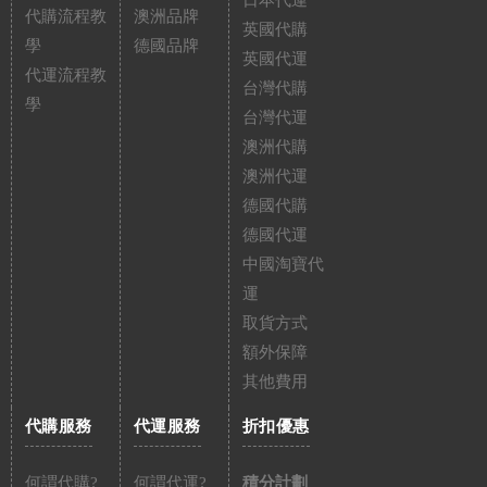
日本代運
代購流程教
澳洲品牌
英國代購
學
德國品牌
英國代運
代運流程教
台灣代購
學
台灣代運
澳洲代購
澳洲代運
德國代購
德國代運
中國淘寶代
運
取貨方式
額外保障
其他費用
代購服務
代運服務
折扣優惠
何謂代購?
何謂代運?
積分計劃