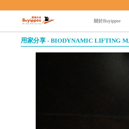
buyippee
關於Buyippee
用家分享 - BIODYNAMIC LIFTING M