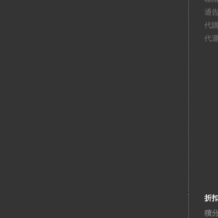
通
代
代
折
積