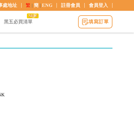
事處地址
繁
|
簡
|
ENG
註冊會員
會員登入
NEW
黑五必買清單
填寫訂單
SK