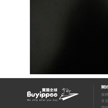
關於
服
常
聯