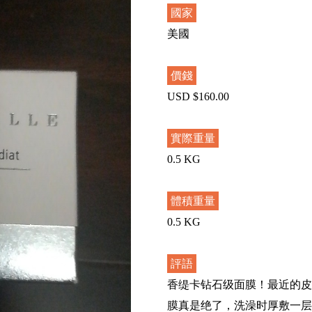
國家
美國
價錢
USD $160.00
實際重量
0.5 KG
體積重量
0.5 KG
評語
香缇卡钻石级面膜！最近的皮
膜真是绝了，洗澡时厚敷一层