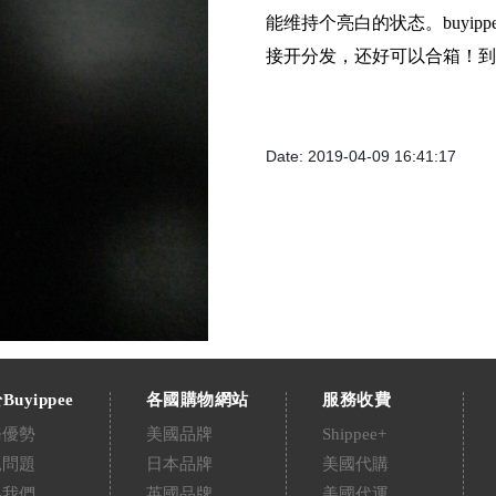
能维持个亮白的状态。buyi
接开分发，还好可以合箱！到
Date: 2019-04-09 16:41:17
Buyippee
各國購物網站
服務收費
務優勢
美國品牌
Shippee+
見問題
日本品牌
美國代購
絡我們
英國品牌
美國代運