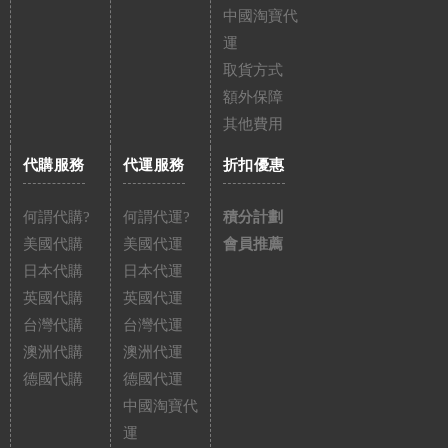
中國淘寶代
運
取貨方式
額外保障
其他費用
代購服務
代運服務
折扣優惠
何謂代購?
何謂代運?
積分計劃
美國代購
美國代運
會員推薦
日本代購
日本代運
英國代購
英國代運
台灣代購
台灣代運
澳洲代購
澳洲代運
德國代購
德國代運
中國淘寶代
運