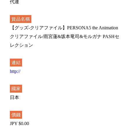
代運
貨品名稱
【グッズ-クリアファイル】PERSONA5 the Animation
クリアファイル/雨宮蓮&坂本竜司&モルガナ PASHセ
レクション
連結
http://
國家
日本
價錢
JPY $0.00