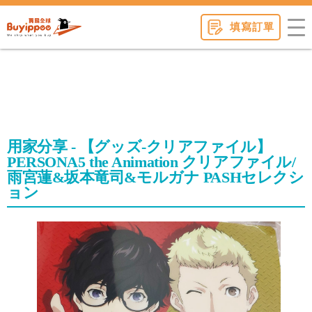
buyippee
填寫訂單
用家分享 - 【グッズ-クリアファイル】
PERSONA5 the Animation クリアファイル/
雨宮蓮&坂本竜司&モルガナ PASHセレクシ
ョン