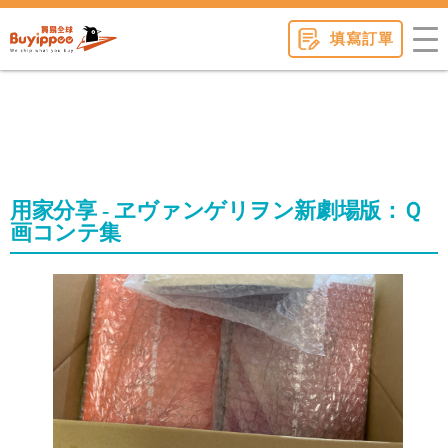
buyippee
填寫訂單
用家分享 - ヱヴァンゲリヲン新劇場版：Ｑ
画コンテ集