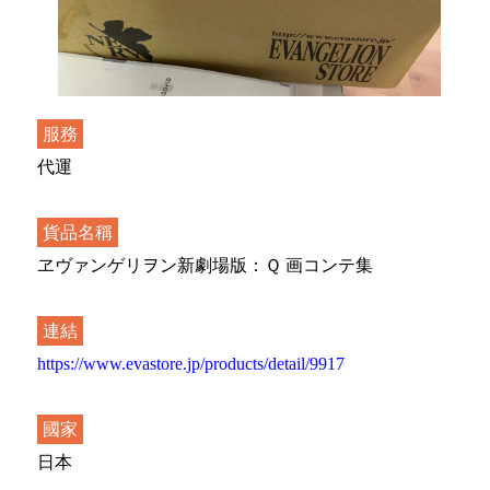
服務
代運
貨品名稱
ヱヴァンゲリヲン新劇場版：Ｑ 画コンテ集
連結
https://www.evastore.jp/products/detail/9917
國家
日本