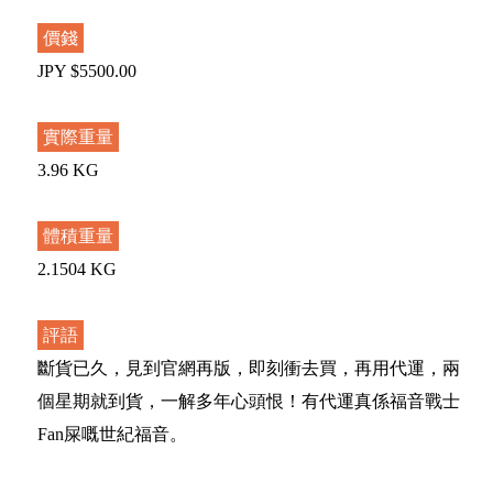
價錢
JPY $5500.00
實際重量
3.96 KG
體積重量
2.1504 KG
評語
斷貨已久，見到官網再版，即刻衝去買，再用代運，兩
個星期就到貨，一解多年心頭恨！有代運真係福音戰士
Fan屎嘅世紀福音。