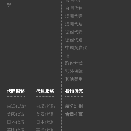
台灣代購
學
台灣代運
澳洲代購
澳洲代運
德國代購
德國代運
中國淘寶代
運
取貨方式
額外保障
其他費用
代購服務
代運服務
折扣優惠
何謂代購?
何謂代運?
積分計劃
美國代購
美國代運
會員推薦
日本代購
日本代運
英國代購
英國代運