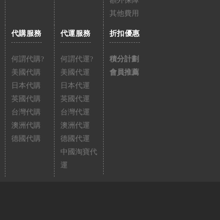
額外保障
其他費用
代購服務
代運服務
折扣優惠
何謂代購?
何謂代運?
積分計劃
美國代購
美國代運
會員推薦
日本代購
日本代運
英國代購
英國代運
台灣代購
台灣代運
澳洲代購
澳洲代運
德國代購
德國代運
中國淘寶代
運