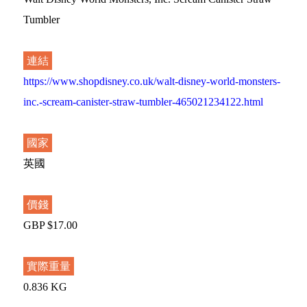
Tumbler
連結
https://www.shopdisney.co.uk/walt-disney-world-monsters-
inc.-scream-canister-straw-tumbler-465021234122.html
國家
英國
價錢
GBP $17.00
實際重量
0.836 KG