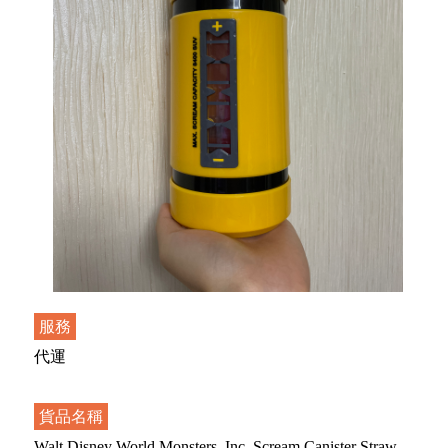
服務
代運
貨品名稱
Walt Disney World Monsters, Inc. Scream Canister Straw