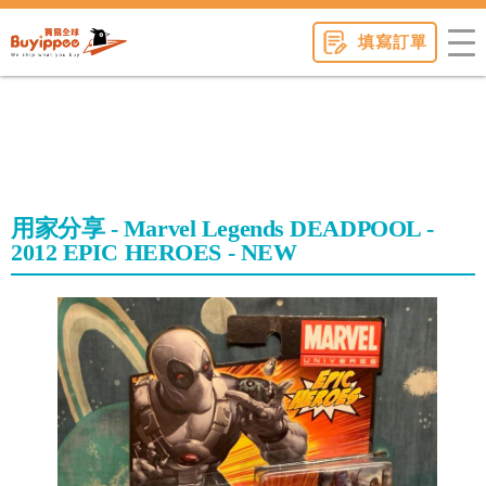
buyippee
填寫訂單
用家分享 - Marvel Legends DEADPOOL -
2012 EPIC HEROES - NEW