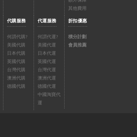
額外保障
其他費用
代購服務
代運服務
折扣優惠
何謂代購?
何謂代運?
積分計劃
美國代購
美國代運
會員推薦
日本代購
日本代運
英國代購
英國代運
台灣代購
台灣代運
澳洲代購
澳洲代運
德國代購
德國代運
中國淘寶代
運