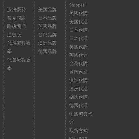
Shippee+
服務優勢
美國品牌
美國代購
常見問題
日本品牌
美國代運
聯絡我們
英國品牌
日本代購
通告版
台灣品牌
日本代運
代購流程教
澳洲品牌
英國代購
學
德國品牌
英國代運
代運流程教
台灣代購
學
台灣代運
澳洲代購
澳洲代運
德國代購
德國代運
中國淘寶代
運
取貨方式