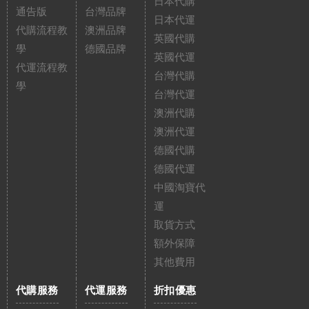
日本代購
通告版
台灣品牌
日本代運
代購流程教
澳洲品牌
英國代購
學
德國品牌
英國代運
代運流程教
台灣代購
學
台灣代運
澳洲代購
澳洲代運
德國代購
德國代運
中國淘寶代
運
取貨方式
額外保障
其他費用
代購服務
代運服務
折扣優惠