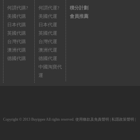
何謂代購?
何謂代運?
積分計劃
美國代購
美國代運
會員推薦
日本代購
日本代運
英國代購
英國代運
台灣代購
台灣代運
澳洲代購
澳洲代運
德國代購
德國代運
中國淘寶代
運
Copyright © 2013 Buyippee All rights reserved.
使用條款及免責聲明
|
私隱政策聲明
|