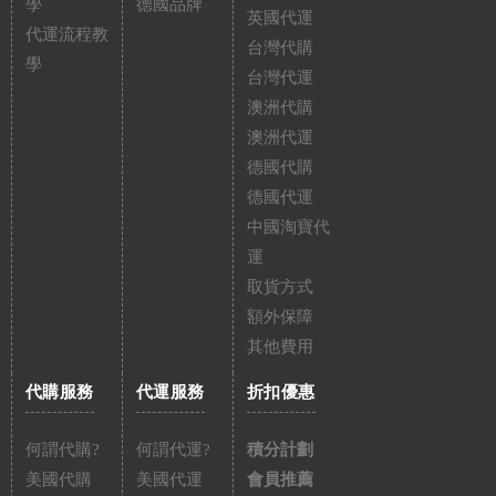
學
德國品牌
英國代運
代運流程教
台灣代購
學
台灣代運
澳洲代購
澳洲代運
德國代購
德國代運
中國淘寶代
運
取貨方式
額外保障
其他費用
代購服務
代運服務
折扣優惠
何謂代購?
何謂代運?
積分計劃
美國代購
美國代運
會員推薦