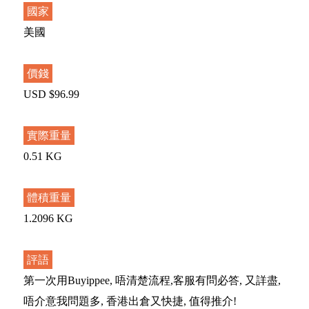
國家
美國
價錢
USD $96.99
實際重量
0.51 KG
體積重量
1.2096 KG
評語
第一次用Buyippee, 唔清楚流程,客服有問必答, 又詳盡,
唔介意我問題多, 香港出倉又快捷, 值得推介!